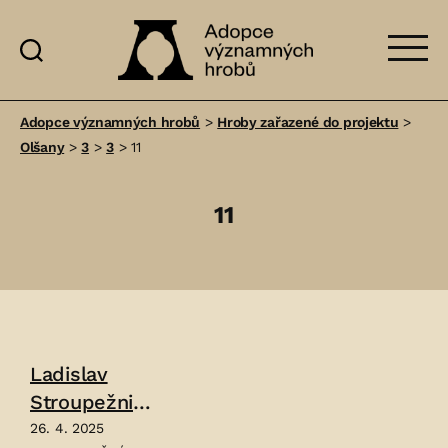
Adopce
významných
Adopce významných hrobů
>
Hroby zařazené do projektu
>
hrobů
Olšany
>
3
>
3
>
11
11
Ladislav
Stroupežnic
ký
26. 4. 2025