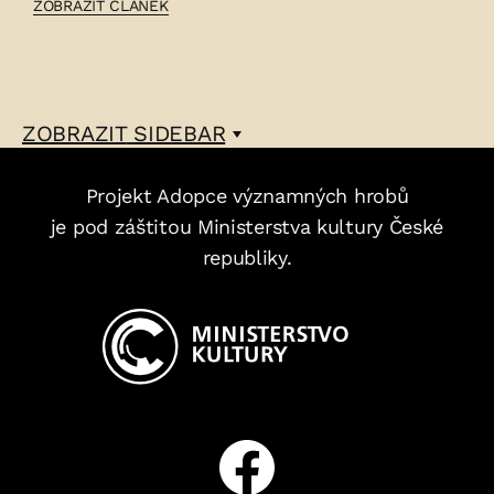
ČLÁNEK:
ZOBRAZIT ČLÁNEK
LADISLAV
STROUPEŽNICKÝ
–
ZOBRAZIT
SIDEBAR
Projekt Adopce významných hrobů
je pod záštitou Ministerstva kultury České
republiky.
Facebook