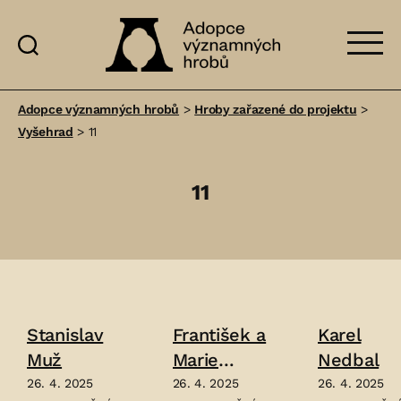
Adopce
významných
Adopce významných hrobů
>
Hroby zařazené do projektu
>
hrobů
Vyšehrad
>
11
11
Stanislav
František a
Karel
Muž
Marie
Nedbal
Urbanovi
26. 4. 2025
26. 4. 2025
26. 4. 2025