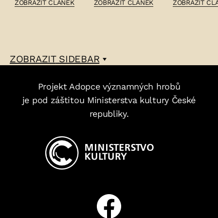
ČLÁNEK:
ČLÁNEK:
ČLÁNEK:
ZOBRAZIT ČLÁNEK
ZOBRAZIT ČLÁNEK
ZOBRAZIT ČL
STANISLAV
FRANTIŠEK
KAREL
MUŽ
A
NEDBAL
–
MARIE
–
URBANOVI
ZOBRAZIT
SIDEBAR
–
Projekt Adopce významných hrobů
je pod záštitou Ministerstva kultury České
republiky.
Facebook