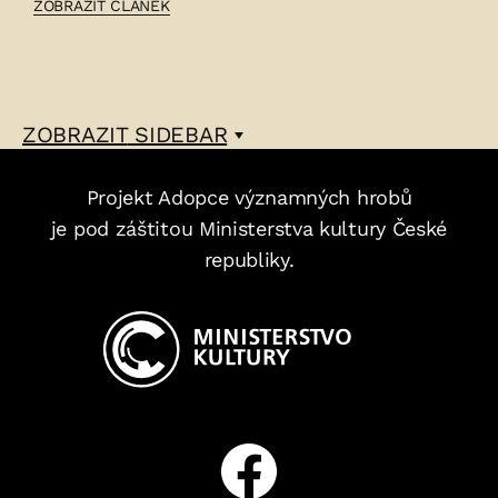
ČLÁNEK:
ZOBRAZIT ČLÁNEK
NEDBALOVI
–
ZOBRAZIT
SIDEBAR
Projekt Adopce významných hrobů
je pod záštitou Ministerstva kultury České
republiky.
Facebook