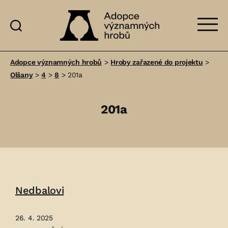
Adopce
významných
Adopce významných hrobů
>
Hroby zařazené do projektu
>
hrobů
Olšany
>
4
>
8
>
201a
201a
Nedbalovi
26. 4. 2025