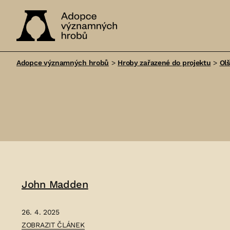
Adopce
významných
Adopce významných hrobů
>
Hroby zařazené do projektu
>
Ol
hrobů
John Madden
26. 4. 2025
ČLÁNEK:
ZOBRAZIT ČLÁNEK