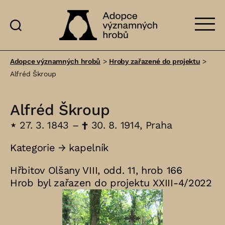
Adopce
významných
Adopce významných hrobů
>
Hroby zařazené do projektu
>
hrobů
Alfréd Škroup
Alfréd Škroup
⋆
27. 3. 1843 –
†
30. 8. 1914, Praha
Kategorie →
kapelník
Hřbitov Olšany VIII, odd. 11, hrob 166
Hrob byl zařazen do projektu XXIII-4/2022