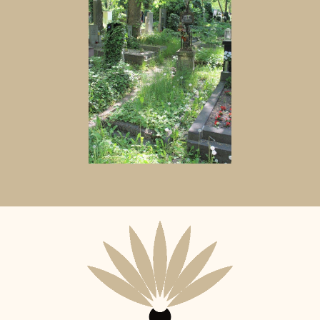
Aktuální
adopční
nájemce: