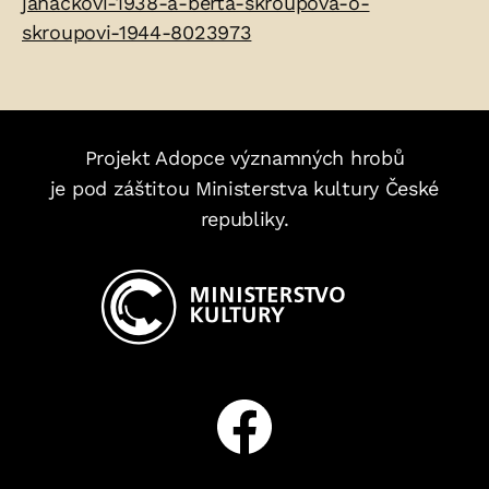
janackovi-1938-a-berta-skroupova-o-
skroupovi-1944-8023973
Projekt Adopce významných hrobů
je pod záštitou Ministerstva kultury České
republiky.
Facebook