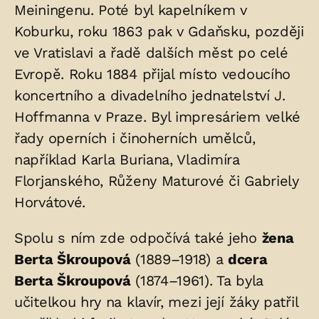
Meiningenu. Poté byl kapelníkem v
Koburku, roku 1863 pak v Gdaňsku, později
ve Vratislavi a řadě dalších měst po celé
Evropě. Roku 1884 přijal místo vedoucího
koncertního a divadelního jednatelství J.
Hoffmanna v Praze. Byl impresáriem velké
řady operních i činoherních umělců,
například Karla Buriana, Vladimíra
Florjanského, Růženy Maturové či Gabriely
Horvátové.
Spolu s ním zde odpočívá také jeho
žena
Berta Škroupová
(1889–1918) a
dcera
Berta Škroupová
(1874–1961). Ta byla
učitelkou hry na klavír, mezi její žáky patřil