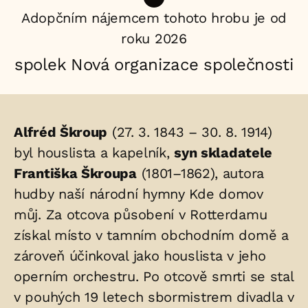
Adopčním nájemcem tohoto hrobu je od
roku 2026
spolek Nová organizace společnosti
Životopis
Alfréd Škroup
(27. 3. 1843 – 30. 8. 1914)
osoby/osob
byl houslista a kapelník,
syn skladatele
Františka Škroupa
(1801–1862), autora
uložených
hudby naší národní hymny Kde domov
v
můj. Za otcova působení v Rotterdamu
hrobu:
získal místo v tamním obchodním domě a
zároveň účinkoval jako houslista v jeho
operním orchestru. Po otcově smrti se stal
v pouhých 19 letech sbormistrem divadla v