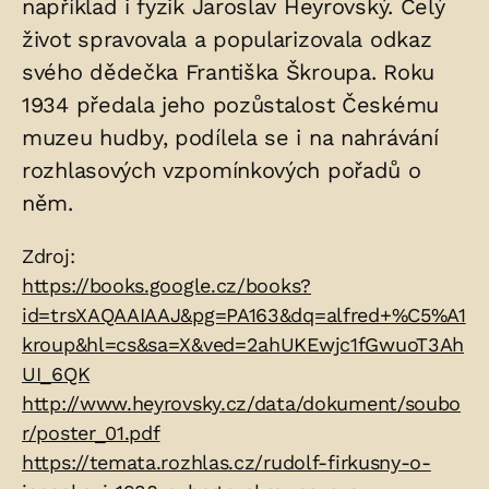
například i fyzik Jaroslav Heyrovský. Celý
život spravovala a popularizovala odkaz
svého dědečka Františka Škroupa. Roku
1934 předala jeho pozůstalost Českému
muzeu hudby, podílela se i na nahrávání
rozhlasových vzpomínkových pořadů o
něm.
Zdroje:
Zdroj:
https://books.google.cz/books?
id=trsXAQAAIAAJ&pg=PA163&dq=alfred+%C5%A1
kroup&hl=cs&sa=X&ved=2ahUKEwjc1fGwuoT3Ah
UI_6QK
http://www.heyrovsky.cz/data/dokument/soubo
r/poster_01.pdf
https://temata.rozhlas.cz/rudolf-firkusny-o-