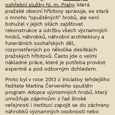
pohřební služby hl. m. Prahy
, která
pražské obecní hřbitovy spravuje, se stará
o mnoho “opuštěných” hrobů, ale není
bohužel v jejích silách zajišťovat
rekonstrukce a údržbu všech významných
hrobů, náhrobků, náhrobní architektury a
funerálních sochařských děl,
rozprostřených po několika desítkách
pražských hřbitovů. Často jde o velmi
nákladné práce, které je potřeba provést
expertně a pod odborným dohledem.
Proto byl v roce 2013 z iniciativy tehdejšího
ředitele Martina Červeného spuštěn
program
Adopce významných hrobů
, který
umožňuje zájemcům z řad široké
veřejnosti i institucí zapojit se do záchrany
náhrobků významných osobností nebo