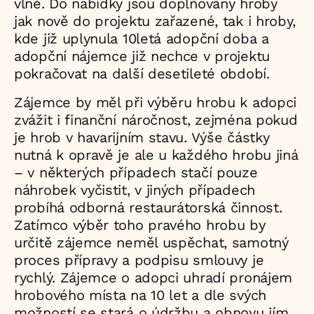
vlně. Do nabídky jsou doplňovány hroby
jak nově do projektu zařazené, tak i hroby,
kde již uplynula 10letá adopční doba a
adopční nájemce již nechce v projektu
pokračovat na další desetileté období.
Zájemce by měl při výběru hrobu k adopci
zvážit i finanční náročnost, zejména pokud
je hrob v havarijním stavu. Výše částky
nutná k opravě je ale u každého hrobu jiná
– v některých případech stačí pouze
náhrobek vyčistit, v jiných případech
probíhá odborná restaurátorská činnost.
Zatímco výběr toho pravého hrobu by
určitě zájemce neměl uspěchat, samotný
proces přípravy a podpisu smlouvy je
rychlý. Zájemce o adopci uhradí pronájem
hrobového místa na 10 let a dle svých
možností se stará o údržbu a obnovu jím