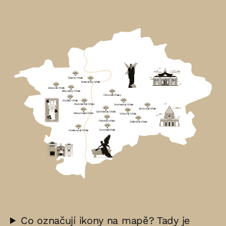
Co označují ikony na mapě? Tady je