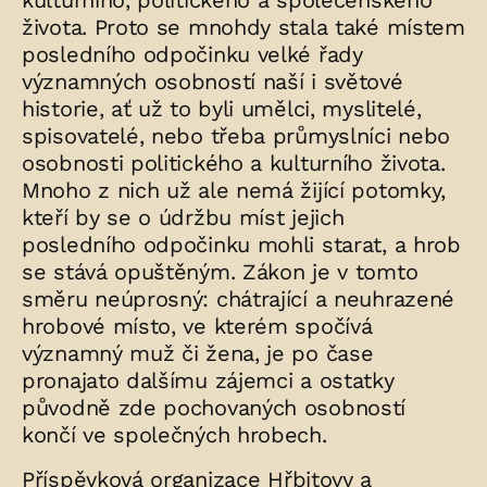
kulturního, politického a společenského
života. Proto se mnohdy stala také místem
posledního odpočinku velké řady
významných osobností naší i světové
historie, ať už to byli umělci, myslitelé,
spisovatelé, nebo třeba průmyslníci nebo
osobnosti politického a kulturního života.
Mnoho z nich už ale nemá žijící potomky,
kteří by se o údržbu míst jejich
posledního odpočinku mohli starat, a hrob
se stává opuštěným. Zákon je v tomto
směru neúprosný: chátrající a neuhrazené
hrobové místo, ve kterém spočívá
významný muž či žena, je po čase
pronajato dalšímu zájemci a ostatky
původně zde pochovaných osobností
končí ve společných hrobech.
Příspěvková organizace
Hřbitovy a