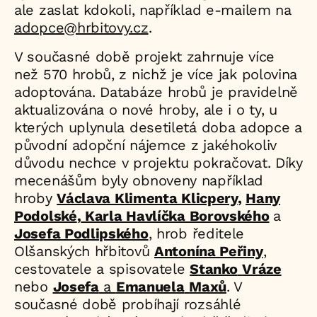
ale zaslat kdokoli, například e-mailem na
adopce@hrbitovy.cz
.
V současné době projekt zahrnuje více
než 570 hrobů, z nichž je více jak polovina
adoptována. Databáze hrobů je pravidelně
aktualizována o nové hroby, ale i o ty, u
kterých uplynula desetiletá doba adopce a
původní adopční nájemce z jakéhokoliv
důvodu nechce v projektu pokračovat. Díky
mecenášům byly obnoveny například
hroby
Václava Klimenta Klicpery
,
Hany
Podolské
,
Karla Havlíčka Borovského
a
Josefa Podlipského
, hrob ředitele
Olšanských hřbitovů
Antonína Peřiny
,
cestovatele a spisovatele
Stanko
Vráze
nebo
Josef
a
a
Emanuela
Maxů
. V
současné době probíhají rozsáhlé