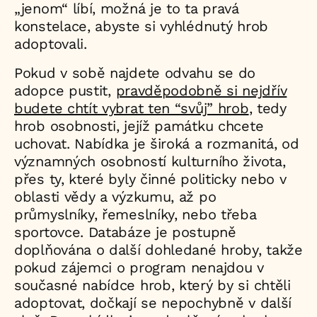
„jenom“ líbí, možná je to ta pravá
konstelace, abyste si vyhlédnutý hrob
adoptovali.
Pokud v sobě najdete odvahu se do
adopce pustit,
pravděpodobně si nejdřív
budete chtít vybrat ten “svůj” hrob
, tedy
hrob osobnosti, jejíž památku chcete
uchovat. Nabídka je široká a rozmanitá, od
významných osobností kulturního života,
přes ty, které byly činné politicky nebo v
oblasti vědy a výzkumu, až po
průmyslníky, řemeslníky, nebo třeba
sportovce. Databáze je postupně
doplňována o další dohledané hroby, takže
pokud zájemci o program nenajdou v
současné nabídce hrob, který by si chtěli
adoptovat, dočkají se nepochybně v další