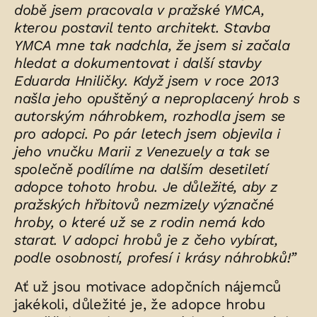
době jsem pracovala v pražské YMCA,
kterou postavil tento architekt. Stavba
YMCA mne tak nadchla, že jsem si začala
hledat a dokumentovat i další stavby
Eduarda Hniličky. Když jsem v roce 2013
našla jeho opuštěný a neproplacený hrob s
autorským náhrobkem, rozhodla jsem se
pro adopci. Po pár letech jsem objevila i
jeho vnučku Marii z Venezuely a tak se
společně podílíme na dalším desetiletí
adopce tohoto hrobu. Je důležité, aby z
pražských hřbitovů nezmizely význačné
hroby, o které už se z rodin nemá kdo
starat. V adopci hrobů je z čeho vybírat,
podle osobností, profesí i krásy náhrobků!”
Ať už jsou motivace adopčních nájemců
jakékoli, důležité je, že adopce hrobu