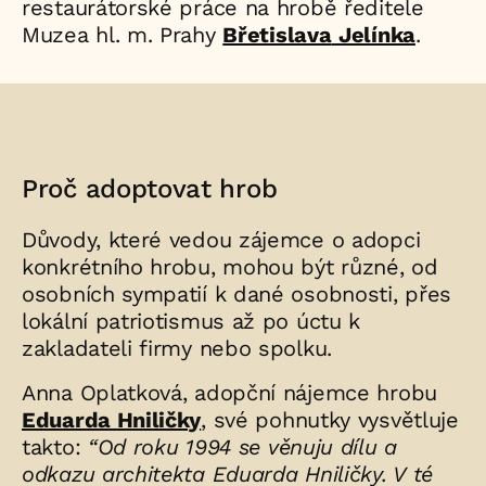
restaurátorské práce na hrobě ředitele
Muzea hl. m. Prahy
Břetislava
Jelínka
.
Proč adoptovat hrob
Důvody, které vedou zájemce o adopci
konkrétního hrobu, mohou být různé, od
osobních sympatií k dané osobnosti, přes
lokální patriotismus až po úctu k
zakladateli firmy nebo spolku.
Anna Oplatková, adopční nájemce hrobu
Eduarda Hniličky
, své pohnutky vysvětluje
takto:
“Od roku 1994 se věnuju dílu a
odkazu architekta Eduarda Hniličky. V té