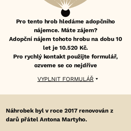
Pro tento hrob hledáme adopčního
nájemce. Máte zájem?
Adopční nájem tohoto hrobu na dobu 10
let je 10.520 Kč.
Pro rychlý kontakt použijte formulář,
ozveme se co nejdříve
VYPLNIT FORMULÁŘ
Životopis
Náhrobek byl v roce 2017 renovován z
osoby/osob
darů přátel Antona Martyho.
uložených