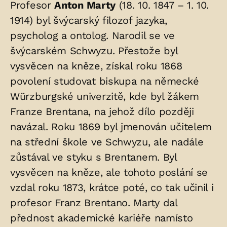
Profesor
Anton Marty
(18. 10. 1847 – 1. 10.
v
1914) byl švýcarský filozof jazyka,
hrobu:
psycholog a ontolog. Narodil se ve
švýcarském Schwyzu. Přestože byl
vysvěcen na kněze, získal roku 1868
povolení studovat biskupa na německé
Würzburgské univerzitě, kde byl žákem
Franze Brentana, na jehož dílo později
navázal. Roku 1869 byl jmenován učitelem
na střední škole ve Schwyzu, ale nadále
zůstával ve styku s Brentanem. Byl
vysvěcen na kněze, ale tohoto poslání se
vzdal roku 1873, krátce poté, co tak učinil i
profesor Franz Brentano. Marty dal
přednost akademické kariéře namísto