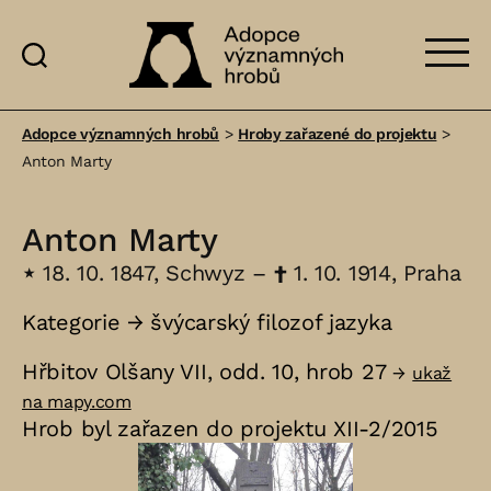
Adopce
významných
Adopce významných hrobů
>
Hroby zařazené do projektu
>
hrobů
Anton Marty
Anton Marty
⋆
18. 10. 1847, Schwyz –
†
1. 10. 1914, Praha
Kategorie →
švýcarský filozof jazyka
Hřbitov Olšany VII, odd. 10, hrob 27
→
ukaž
na mapy.com
Hrob byl zařazen do projektu XII-2/2015