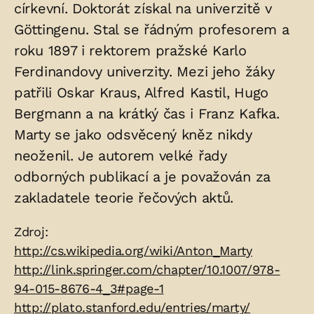
církevní. Doktorát získal na univerzitě v
Göttingenu. Stal se řádným profesorem a
roku 1897 i rektorem pražské Karlo
Ferdinandovy univerzity. Mezi jeho žáky
patřili Oskar Kraus, Alfred Kastil, Hugo
Bergmann a na krátký čas i Franz Kafka.
Marty se jako odsvěcený kněz nikdy
neoženil. Je autorem velké řady
odborných publikací a je považován za
zakladatele teorie řečových aktů.
Zdroje:
Zdroj:
http://cs.wikipedia.org/wiki/Anton_Marty
http://link.springer.com/chapter/10.1007/978-
94-015-8676-4_3#page-1
http://plato.stanford.edu/entries/marty/