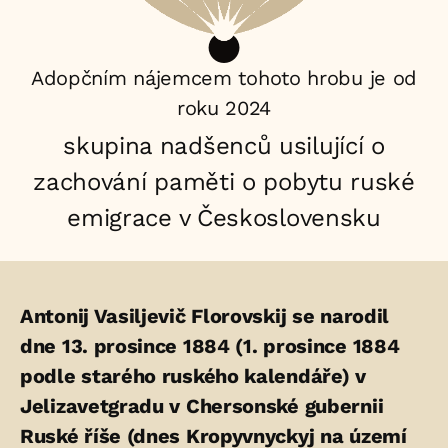
Adopčním nájemcem tohoto hrobu je od
roku 2024
skupina nadšenců usilující o
zachování paměti o pobytu ruské
emigrace v Československu
Životopis
Antonij Vasiljevič Florovskij se narodil
osoby/osob
dne 13. prosince 1884 (1. prosince 1884
podle starého ruského kalendáře) v
uložených
Jelizavetgradu v Chersonské gubernii
v
Ruské říše (dnes Kropyvnyckyj na území
hrobu: