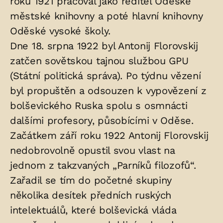
roku 1921 pracoval jako ředitel Oděské
městské knihovny a poté hlavní knihovny
Oděské vysoké školy.
Dne 18. srpna 1922 byl Antonij Florovskij
zatčen sovětskou tajnou službou GPU
(Státní politická správa). Po týdnu vězení
byl propuštěn a odsouzen k vypovězení z
bolševického Ruska spolu s osmnácti
dalšími profesory, působícími v Oděse.
Začátkem září roku 1922 Antonij Florovskij
nedobrovolně opustil svou vlast na
jednom z takzvaných „Parníků filozofů“.
Zařadil se tím do početné skupiny
několika desítek předních ruských
intelektuálů, které bolševická vláda