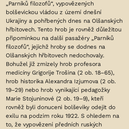
„Parníků filozofů“, vypovězených
bolševickou vládou z území dnešní
Ukrajiny a pohřbených dnes na Olšanských
hřbitovech. Tento hrob je rovněž důležitou
připomínkou na další pasažéry „Parníků
filozofů“, jejichž hroby se dodnes na
Olšanských hřbitovech nedochovaly.
Bohužel již zmizely hrob profesora
medicíny Grigorije Trošina (2 ob. 18–65),
hrob historika Alexandra Izjumova (2 ob.
19–29) nebo hrob vynikající pedagožky
Marie Stojuninové (2 ob. 19–9), kteří
rovněž byli donuceni bolševiky odejit do
exilu na podzim roku 1922. S ohledem na
to, že vypovězení předních ruských