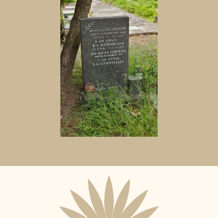
Aktuální
adopční
nájemce: