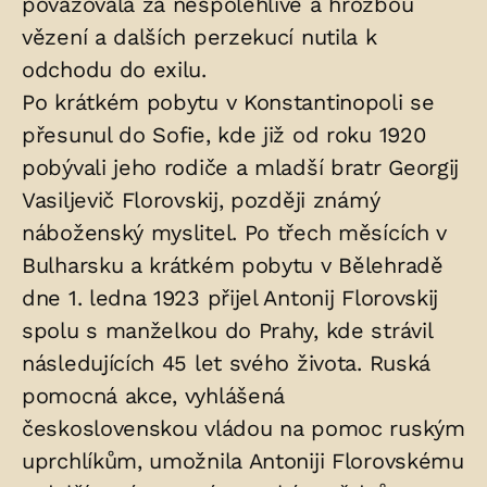
považovala za nespolehlivé a hrozbou
vězení a dalších perzekucí nutila k
odchodu do exilu.
Po krátkém pobytu v Konstantinopoli se
přesunul do Sofie, kde již od roku 1920
pobývali jeho rodiče a mladší bratr Georgij
Vasiljevič Florovskij, později známý
náboženský myslitel. Po třech měsících v
Bulharsku a krátkém pobytu v Bělehradě
dne 1. ledna 1923 přijel Antonij Florovskij
spolu s manželkou do Prahy, kde strávil
následujících 45 let svého života. Ruská
pomocná akce, vyhlášená
československou vládou na pomoc ruským
uprchlíkům, umožnila Antoniji Florovskému