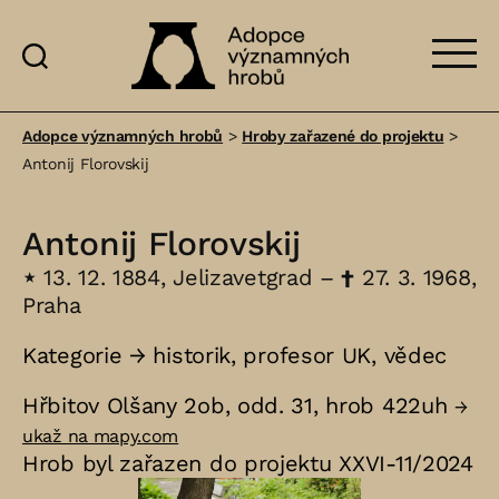
Adopce
významných
Adopce významných hrobů
>
Hroby zařazené do projektu
>
hrobů
Antonij Florovskij
Antonij Florovskij
⋆
13. 12. 1884, Jelizavetgrad –
†
27. 3. 1968,
Praha
Kategorie →
historik
,
profesor UK
,
vědec
Hřbitov Olšany 2ob, odd. 31, hrob 422uh
→
ukaž na mapy.com
Hrob byl zařazen do projektu XXVI-11/2024