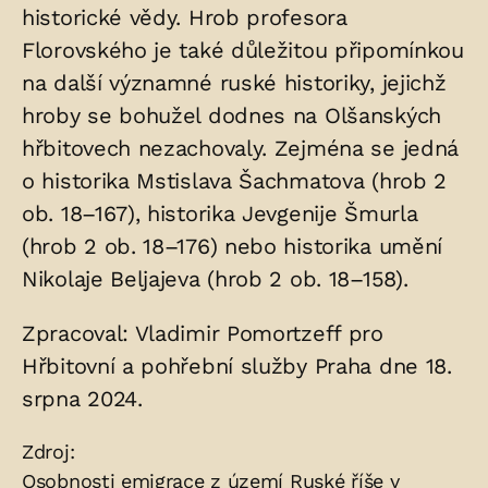
historické vědy. Hrob profesora
Florovského je také důležitou připomínkou
na další významné ruské historiky, jejichž
hroby se bohužel dodnes na Olšanských
hřbitovech nezachovaly. Zejména se jedná
o historika Mstislava Šachmatova (hrob 2
ob. 18–167), historika Jevgenije Šmurla
(hrob 2 ob. 18–176) nebo historika umění
Nikolaje Beljajeva (hrob 2 ob. 18–158).
Zpracoval: Vladimir Pomortzeff pro
Hřbitovní a pohřební služby Praha dne 18.
srpna 2024.
Zdroje:
Zdroj:
Osobnosti emigrace z území Ruské říše v