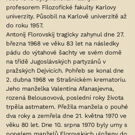
profesorem Filozofické fakulty Karlovy
univerzity. Působil na Karlově univerzitě až
do roku 1957.
Antonij Florovskij tragicky zahynul dne 27.
března 1968 ve věku 83 let na následky
pádu do výtahové šachty ve svém domě
na třídě Jugoslávských partyzánů v
pražských Dejvicích. Pohřeb se konal dne
2. dubna 1968 ve Strašnickém krematoriu.
Jeho manželka Valentina Afanasjevna,
rozená Belousovová, poslední roky života
trpěla astmatem. Přežila manžela o pouhé
dva roky a zemřela dne 21. května 1970 ve
věku 80 let. Dne 10. srpna 1970 byly urny s
popelem manželů Florovských uloženy do