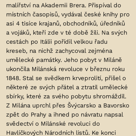
malířství na Akademii Brera. Přispíval do
místních časopisů, vydával české knihy pro
asi 4 tisíce krajanů, obchodníků, úředníků
a vojáků, kteří zde v té době žili. Na svých
cestách po Itálii pořídil velkou řadu
kreseb, na nichž zachycoval zejména
umělecké památky. Jeho pobyt v Miláně
ukončila Milánská revoluce v březnu roku
1848. Stal se svědkem krveprolití, přišel o
některé ze svých přátel a ztratil umělecké
sbírky, které za svého pobytu shromáždil.
Z Milána uprchl přes Švýcarsko a Bavorsko
zpět do Prahy a ihned po návratu napsal
svědectví o Milánské revoluci do
Havlíčkových Národních listů. Ke konci