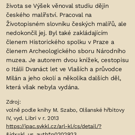
života se Výšek věnoval studiu dějin
českého malířství. Pracoval na
Životopisném slovníku českých malířů, ale
nedokončil jej. Byl také zakládajícím
členem Historického spolku v Praze a
členem Archeologického sboru Národního
muzea. Je autorem dvou knížek, cestopisu
o Itálii Dvanáct let ve Vlaších a průvodce
Milán a jeho okolí a několika dalších děl,
která však nebyla vydána.
Zdroje:
Zdroj:
volně podle knihy M. Szabo, Olšanské hřbitovy
IV, vyd. Libri v r. 2013
https://ipac.svkkl.cz/arl-kl/cs/detail/?
&idx=kl_us_auth*p0202923