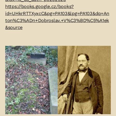
https://books.google.cz/books?
id=UHkrRTTXyxcC&pg=PA103&lpg=PA103&dq=An
ton%C3%ADn+Dobroslav.+V%C3%BD%C5%A1ek
&source
Fotogalerie: