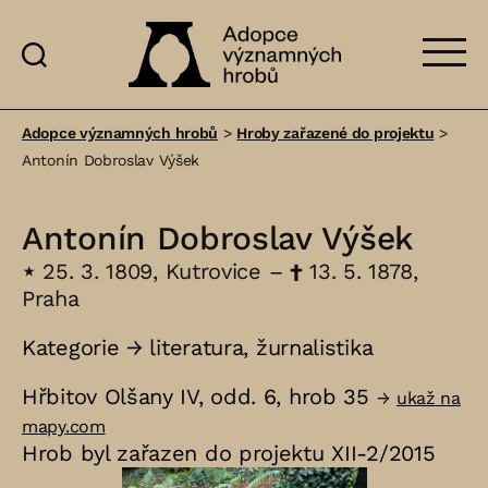
Adopce
významných
Adopce významných hrobů
>
Hroby zařazené do projektu
>
hrobů
Antonín Dobroslav Výšek
Antonín Dobroslav Výšek
⋆
25. 3. 1809, Kutrovice –
†
13. 5. 1878,
Praha
Kategorie →
literatura
,
žurnalistika
Hřbitov Olšany IV, odd. 6, hrob 35
→
ukaž na
mapy.com
Hrob byl zařazen do projektu XII-2/2015