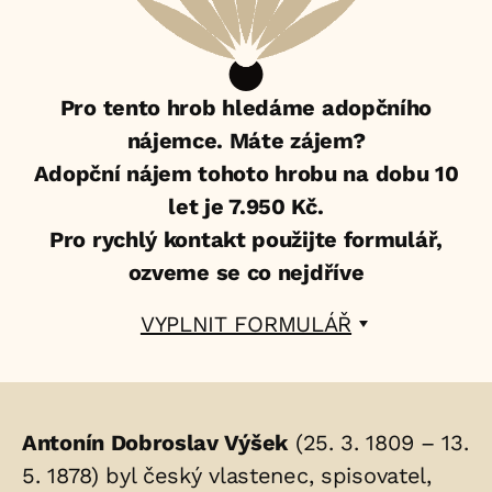
Pro tento hrob hledáme adopčního
nájemce. Máte zájem?
Adopční nájem tohoto hrobu na dobu 10
let je 7.950 Kč.
Pro rychlý kontakt použijte formulář,
ozveme se co nejdříve
VYPLNIT FORMULÁŘ
Životopis
Antonín Dobroslav Výšek
(25. 3. 1809 – 13.
osoby/osob
5. 1878) byl český vlastenec, spisovatel,