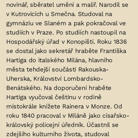
novinář, sběratel umění a malíř. Narodil se
uložených
v Kutrovicích u Smečna. Studoval na
v
gymnáziu ve Slaném a pak pokračoval ve
hrobu:
studiích v Praze. Po studiích nastoupil na
Hospodářský úřad v Konopišti. Roku 1836
se dostal jako sekretář hraběte Františka
Hartiga do italského Milána, hlavního
města tehdejší součásti Rakouska-
Uherska, Království Lombardsko-
Benátského. Na doporučení hraběte
Hartiga vyučoval češtinu v rodině
místokrále knížete Rainera v Monze. Od
roku 1840 pracoval v Miláně jako císařsko-
královský policejní úředník. Účastnil se
zdejšího kulturního života, studoval