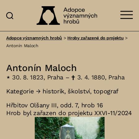
Adopce
významných
Adopce významných hrobů
>
Hroby zařazené do projektu
>
hrobů
Antonín Maloch
Antonín Maloch
⋆
30. 8. 1823, Praha –
†
3. 4. 1880, Praha
Kategorie →
historik
,
školství
,
topograf
Hřbitov Olšany III, odd. 7, hrob 16
Hrob byl zařazen do projektu XXVI-11/2024