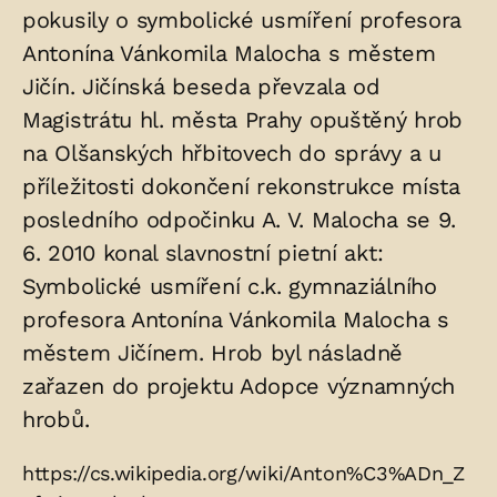
pokusily o symbolické usmíření profesora
Antonína Vánkomila Malocha s městem
Jičín. Jičínská beseda převzala od
Magistrátu hl. města Prahy opuštěný hrob
na Olšanských hřbitovech do správy a u
příležitosti dokončení rekonstrukce místa
posledního odpočinku A. V. Malocha se 9.
6. 2010 konal slavnostní pietní akt:
Symbolické usmíření c.k. gymnaziálního
profesora Antonína Vánkomila Malocha s
městem Jičínem. Hrob byl násladně
zařazen do projektu Adopce významných
hrobů.
Zdroje:
https://cs.wikipedia.org/wiki/Anton%C3%ADn_Z