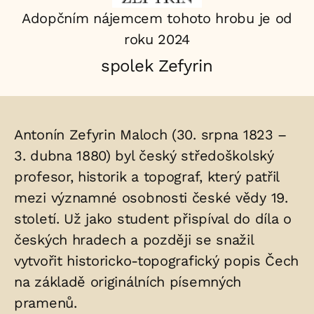
Adopčním nájemcem tohoto hrobu je od
roku 2024
spolek Zefyrin
Životopis
Antonín Zefyrin Maloch (30. srpna 1823 –
osoby/osob
3. dubna 1880) byl český středoškolský
profesor, historik a topograf, který patřil
uložených
mezi významné osobnosti české vědy 19.
v
století. Už jako student přispíval do díla o
hrobu:
českých hradech a později se snažil
vytvořit historicko-topografický popis Čech
na základě originálních písemných
pramenů.