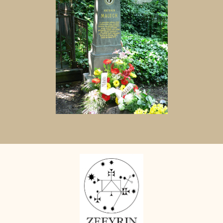
Aktuální
adopční
nájemce: