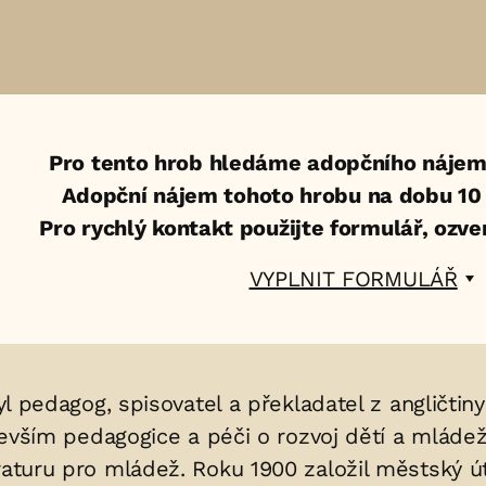
Pro tento hrob hledáme adopčního nájem
Adopční nájem tohoto hrobu na dobu 10 l
Pro rychlý kontakt použijte formulář, ozv
VYPLNIT FORMULÁŘ
byl pedagog, spisovatel a překladatel z angličtin
ředevším pedagogice a péči o rozvoj dětí a mláde
raturu pro mládež. Roku 1900 založil městský ú