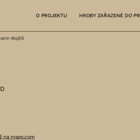
O PROJEKTU
HROBY ZAŘAZENÉ DO P
onín Mojžíš
ND
ž na mapy.com