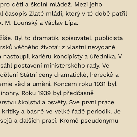
pro děti a školní mládež. Mezi jeho
časopis Zlaté mládí, který v té době patřil
. M. Lounský a Václav Lípa.
žíše. Byl to dramatik, spisovatel, publicista
rsků věčného života“ z vlastní nevydané
 nastoupil kariéru koncipisty a úředníka. V
osáhl postavení ministerského rady. Ve
dělení Státní ceny dramatické, herecké a
demie věd a umění. Koncem roku 1931 byl
činohry. Roku 1939 byl předčasně
stvu školství a osvěty. Své první práce
 kritiky a básně ve velké řadě periodik. Je
k esejů a dalších prací. Kromě pseudonymu