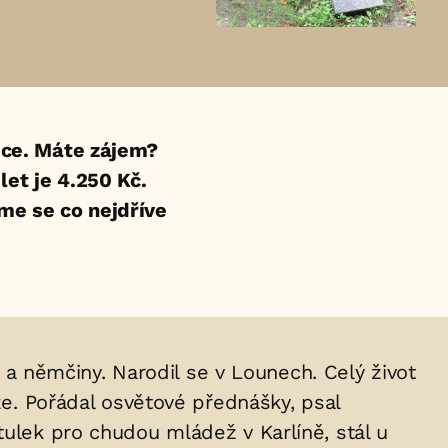
ce. Máte zájem?
et je 4.250 Kč.
eme se co nejdříve
y a němčiny. Narodil se v Lounech. Celý život
že. Pořádal osvětové přednášky, psal
tulek pro chudou mládež v Karlíně, stál u