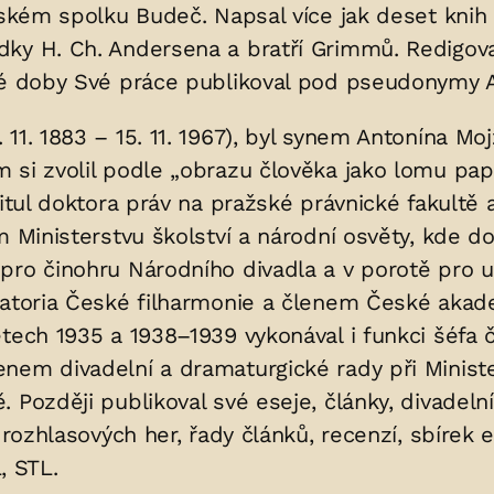
lském spolku Budeč. Napsal více jak deset knih 
ky H. Ch. Andersena a bratří Grimmů. Redigoval 
té doby Své práce publikoval pod pseudonymy A
. 11. 1883 – 15. 11. 1967), byl synem Antonína Moj
 si zvolil podle „obrazu člověka jako lomu pap
itul doktora práv na pražské právnické fakultě a
m Ministerstvu školství a národní osvěty, kde d
pro činohru Národního divadla a v porotě pro u
uratoria České filharmonie a členem České aka
etech 1935 a 1938–1939 vykonával i funkci šéfa 
em divadelní a dramaturgické rady při Minister
Později publikoval své eseje, články, divadelní
í rozhlasových her, řady článků, recenzí, sbíre
, STL.