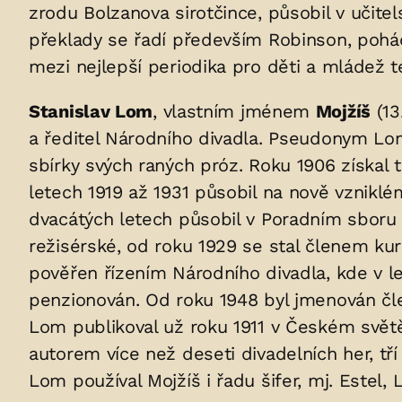
uložených
zrodu Bolzanova sirotčince, působil v učite
překlady se řadí především Robinson, pohád
v
mezi nejlepší periodika pro děti a mládež 
hrobu:
Stanislav Lom
, vlastním jménem
Mojžíš
(13
a ředitel Národního divadla. Pseudonym Lom
sbírky svých raných próz. Roku 1906 získal t
letech 1919 až 1931 působil na nově vzniklé
dvacátých letech působil v Poradním sboru 
režisérské, od roku 1929 se stal členem k
pověřen řízením Národního divadla, kde v l
penzionován. Od roku 1948 byl jmenován člen
Lom publikoval už roku 1911 v Českém světě. 
autorem více než deseti divadelních her, tř
Lom používal Mojžíš i řadu šifer, mj. Estel, L