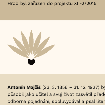
Hrob byl zařazen do projektu XII-2/2015
Životopis
Antonín Mojžíš
(23. 3. 1856 – 31. 12. 1927) 
působil jako učitel a svůj život zasvětil p
osoby/osob
odborná pojednání, spoluvydával a psal lite