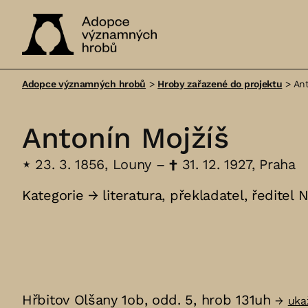
Adopce
významných
Adopce významných hrobů
>
Hroby zařazené do projektu
>
Ant
hrobů
Antonín Mojžíš
⋆
23. 3. 1856, Louny –
†
31. 12. 1927, Praha
Kategorie →
literatura
,
překladatel
,
ředitel 
Hřbitov Olšany 1ob, odd. 5, hrob 131uh
→
uka