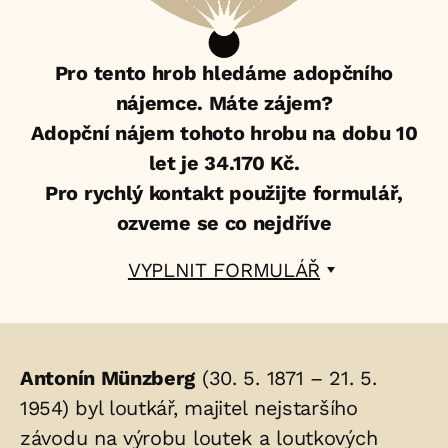
Pro tento hrob hledáme adopčního
nájemce. Máte zájem?
Adopční nájem tohoto hrobu na dobu 10
let je 34.170 Kč.
Pro rychlý kontakt použijte formulář,
ozveme se co nejdříve
VYPLNIT FORMULÁŘ
Životopis
Antonín Münzberg
(30. 5. 1871 – 21. 5.
osoby/osob
1954) byl loutkář, majitel nejstaršího
závodu na výrobu loutek a loutkových
uložených