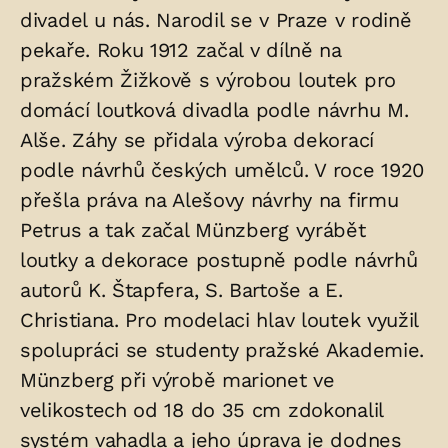
divadel u nás. Narodil se v Praze v rodině
v
pekaře. Roku 1912 začal v dílně na
hrobu:
pražském Žižkově s výrobou loutek pro
domácí loutková divadla podle návrhu M.
Alše. Záhy se přidala výroba dekorací
podle návrhů českých umělců. V roce 1920
přešla práva na Alešovy návrhy na firmu
Petrus a tak začal Münzberg vyrábět
loutky a dekorace postupně podle návrhů
autorů K. Štapfera, S. Bartoše a E.
Christiana. Pro modelaci hlav loutek využil
spolupráci se studenty pražské Akademie.
Münzberg při výrobě marionet ve
velikostech od 18 do 35 cm zdokonalil
systém vahadla a jeho úprava je dodnes