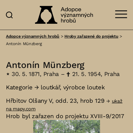
Adopce
významných
Adopce významných hrobů
>
Hroby zařazené do projektu
>
hrobů
Antonín Münzberg
Antonín Münzberg
⋆
30. 5. 1871, Praha –
†
21. 5. 1954, Praha
Kategorie →
loutkář
,
výrobce loutek
Hřbitov Olšany V, odd. 23, hrob 129
→
ukaž
na mapy.com
Hrob byl zařazen do projektu XVIII-9/2017