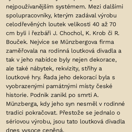
nejpoužívanějším systémem. Mezi dalšími
spolupracovníky, kterým zadával výrobu
celodřevěných loutek velikosti 40 až 70
cm byli i řezbáři J. Chochol, K. Krob či R.
Bouček. Nejvíce se Münzbergova firma
zaměřovala na rodinná loutková divadla a
tak v jeho nabídce byly nejen dekorace,
ale také nábytek, rekvizity, střihy a
loutkové hry. Řada jeho dekorací byla s
vyobrazenými památnými místy české
historie. Podnik zanikl po smrti A.
Münzberga, kdy jeho syn nesměl v rodinné
tradici pokračovat. Přestože se jednalo o
sériovou výrobu, jsou tato loutková divadla
dnes vysoce ceněná.