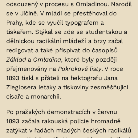
odsouzený v procesu s Omladinou. Narodil
uložených
se v Jičíně. V mládí se přestěhoval do
v
Prahy, kde se vyučil typografem a
hrobu:
tiskařem. Stýkal se zde se studentskou a
dělnickou radikální mládeží a brzy začal
redigovat a také přispívat do časopisů
Základ
a
Omladina
, které byly později
přejmenovány na
Pokrokové listy
. V roce
1893 tiskl s přáteli na hektografu Jana
Zieglosera letáky a tiskoviny zesměšňující
císaře a monarchii.
Po pražských demonstracích v červnu
1893 začala rakouská policie hromadně
zatýkat v řadách mladých českých radikálů