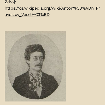
Zdroje:
Zdroj:
https://cs.wikipedia.org/wiki/Anton%C3%ADn_Pr
avoslav_Vesel%C3%BD
Fotogalerie: