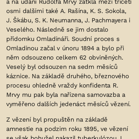
a na udání Rudolfa Mrvy zatkla mezi třiceti
osmi dalšími také A. Rašína, K. S. Sokola,
J. Škábu, S. K. Neumanna, J. Pachmayera i
Veselého. Následně se jim dostalo
přídomku Omladináři. Soudní proces s
Omladinou začal v únoru 1894 a bylo při
něm odsouzeno celkem 62 obviněných.
Veselý byl odsouzen na sedm měsíců
káznice. Na základě druhého, březnového
procesu ohledně vraždy konfidenta R.
Mrvy mu pak byla nařízena samovazba a
vyměřeno dalších jedenáct měsíců vězení.
Z vězení byl propuštěn na základě
amnestie na podzim roku 1895, ve vězení
se však bohužel nakazil tuberkulózou. I