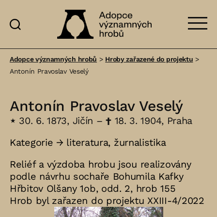
Adopce
významných
Adopce významných hrobů
>
Hroby zařazené do projektu
>
hrobů
Antonín Pravoslav Veselý
Antonín Pravoslav Veselý
⋆
30. 6. 1873, Jičín –
†
18. 3. 1904, Praha
Kategorie →
literatura
,
žurnalistika
Reliéf a výzdoba hrobu jsou realizovány
podle návrhu sochaře Bohumila Kafky
Hřbitov Olšany 1ob, odd. 2, hrob 155
Hrob byl zařazen do projektu XXIII-4/2022