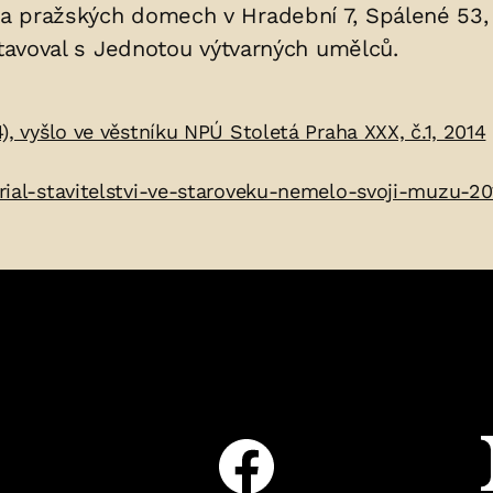
a pražských domech v Hradební 7, Spálené 53, 
stavoval s Jednotou výtvarných umělců.
4), vyšlo ve věstníku NPÚ Stoletá Praha XXX, č.1, 2014
erial-stavitelstvi-ve-staroveku-nemelo-svoji-muzu-2
Facebook