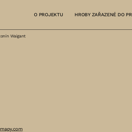
O PROJEKTU
HROBY ZAŘAZENÉ DO P
tonín Waigant
 mapy.com