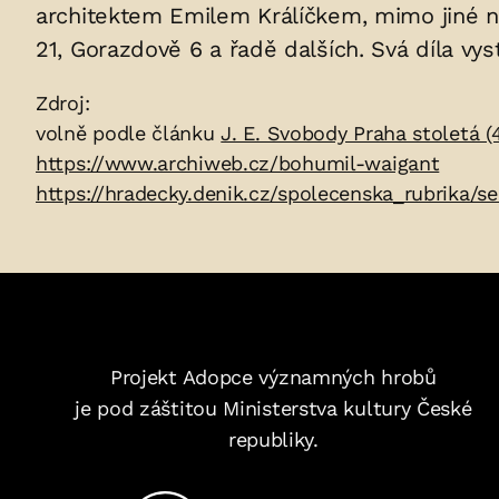
uložených
architektem Emilem Králíčkem, mimo jiné n
21, Gorazdově 6 a řadě dalších. Svá díla vy
v
Zdroje:
Zdroj:
hrobu:
volně podle článku
J. E. Svobody Praha stoletá (
https://www.archiweb.cz/bohumil-waigant
https://hradecky.denik.cz/spolecenska_rubrika/s
Projekt Adopce významných hrobů
je pod záštitou Ministerstva kultury České
republiky.