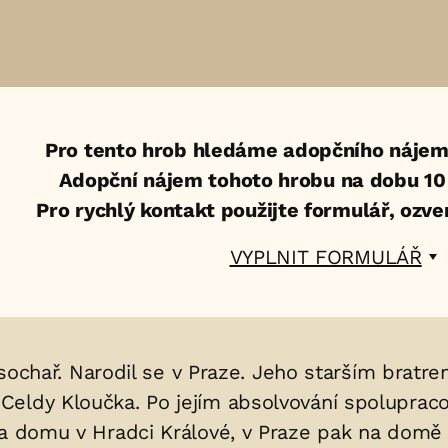
Pro tento hrob hledáme adopčního nájem
Adopční nájem tohoto hrobu na dobu 10 l
Pro rychlý kontakt použijte formulář, ozv
VYPLNIT FORMULÁŘ
yl sochař. Narodil se v Praze. Jeho starším brat
Celdy Kloučka. Po jejím absolvování spolupra
va domu v Hradci Králové, v Praze pak na domě v