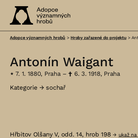
Adopce
významných
Adopce významných hrobů
>
Hroby zařazené do projektu
>
An
hrobů
Antonín Waigant
⋆
7. 1. 1880, Praha –
†
6. 3. 1918, Praha
Kategorie →
sochař
Hřbitov Olšany V, odd. 14, hrob 198
→
ukaž na