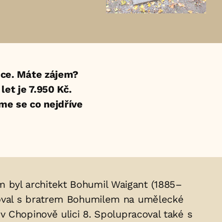
ce. Máte zájem?
et je 7.950 Kč.
eme se co nejdříve
rem byl architekt Bohumil Waigant (1885–
coval s bratrem Bohumilem na umělecké
 Chopinově ulici 8. Spolupracoval také s