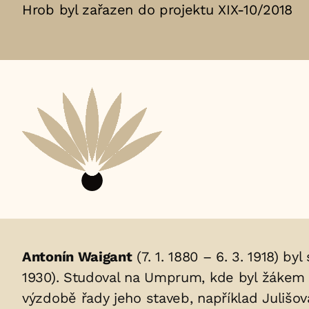
Hrob byl zařazen do projektu XIX-10/2018
Životopis
Antonín Waigant
(7. 1. 1880 – 6. 3. 1918) b
1930). Studoval na Umprum, kde byl žákem 
osoby/osob
výzdobě řady jeho staveb, například Julišo