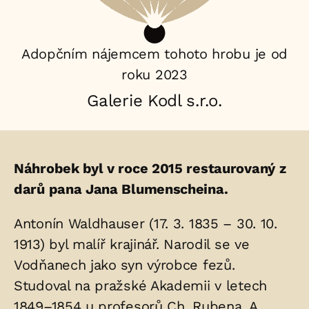
Adopčním nájemcem tohoto hrobu je od
roku 2023
Galerie Kodl s.r.o.
Životopis
Náhrobek byl v roce 2015 restaurovaný z
osoby/osob
darů pana Jana Blumenscheina.
uložených
Antonín Waldhauser (17. 3. 1835 – 30. 10.
v
1913) byl malíř krajinář. Narodil se ve
hrobu:
Vodňanech jako syn výrobce fezů.
Studoval na pražské Akademii v letech
1849–1854 u profesorů Ch. Rubena, A.