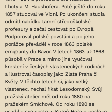
Lhoty a M. Haushofera. Poté ještě do roku
1857 studoval ve Vídni. Po ukončení studia
odmítl nabídku tamní středoškolské
profesury a začal cestovat po Evropě.
Podporoval polské povstání a po jeho
porážce převáděl v roce 1863 polské
emigranty do Bavor. V letech 1863 až 1868
působil v Praze a mimo jiné vyučoval
kreslení v českých vlasteneckých rodinách
a ilustroval časopisy jako Zlatá Praha či
Květy. V těchto letech si, jako velký
vlastenec, nechal říkat Lesodomský. Svůj
pražský atelier měl od roku 1880 na
pražském Smíchově. Od roku 1890 se
usadil u své sestry v Kutné Hoře a posléze