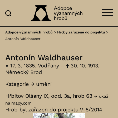
Adopce
významných
Adopce významných hrobů
>
Hroby zařazené do projektu
>
hrobů
Antonín Waldhauser
Antonín Waldhauser
⋆
17. 3. 1835, Vodňany –
†
30. 10. 1913,
Německý Brod
Kategorie →
umění
Hřbitov Olšany IX, odd. 3a, hrob 63
→
ukaž
na mapy.com
Hrob byl zařazen do projektu V-5/2014