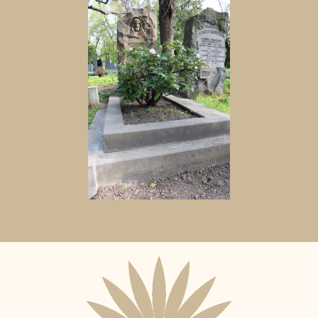
Aktuální
adopční
nájemce: