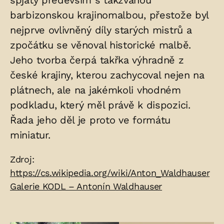
spjatý především s takzvanou
barbizonskou krajinomalbou, přestože byl
nejprve ovlivněný díly starých mistrů a
zpočátku se věnoval historické malbě.
Jeho tvorba čerpá takřka výhradně z
české krajiny, kterou zachycoval nejen na
plátnech, ale na jakémkoli vhodném
podkladu, který měl právě k dispozici.
Řada jeho děl je proto ve formátu
miniatur.
Zdroje:
Zdroj:
https://cs.wikipedia.org/wiki/Anton_Waldhauser
Galerie KODL – Antonín Waldhauser