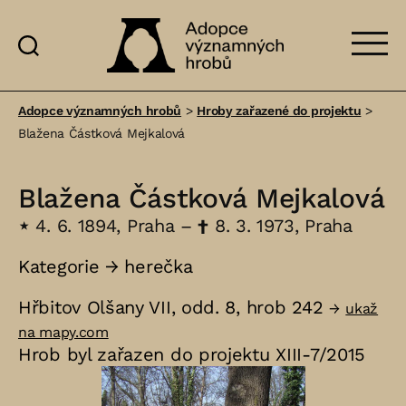
Adopce
významných
Adopce významných hrobů
>
Hroby zařazené do projektu
>
hrobů
Blažena Částková Mejkalová
Blažena Částková Mejkalová
⋆
4. 6. 1894, Praha –
†
8. 3. 1973, Praha
Kategorie →
herečka
Hřbitov Olšany VII, odd. 8, hrob 242
→
ukaž
na mapy.com
Hrob byl zařazen do projektu XIII-7/2015