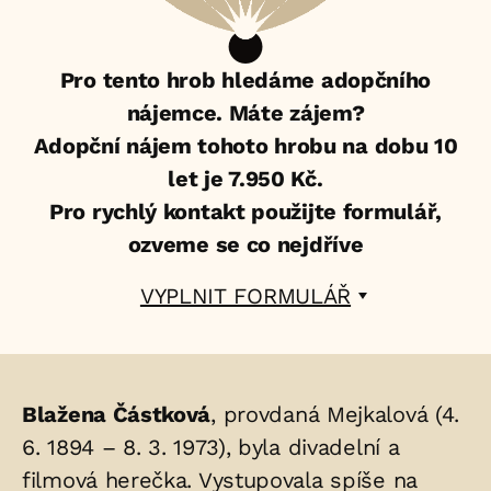
Pro tento hrob hledáme adopčního
nájemce. Máte zájem?
Adopční nájem tohoto hrobu na dobu 10
let je 7.950 Kč.
Pro rychlý kontakt použijte formulář,
ozveme se co nejdříve
VYPLNIT FORMULÁŘ
Životopis
Blažena Částková
, provdaná Mejkalová (4.
osoby/osob
6. 1894 – 8. 3. 1973), byla divadelní a
filmová herečka. Vystupovala spíše na
uložených