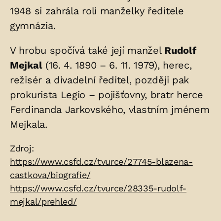
1948 si zahrála roli manželky ředitele
gymnázia.
V hrobu spočívá také její manžel
Rudolf
Mejkal
(16. 4. 1890 – 6. 11. 1979), herec,
režisér a divadelní ředitel, později pak
prokurista Legio – pojišťovny, bratr herce
Ferdinanda Jarkovského, vlastním jménem
Mejkala.
Zdroje:
Zdroj:
https://www.csfd.cz/tvurce/27745-blazena-
castkova/biografie/
https://www.csfd.cz/tvurce/28335-rudolf-
mejkal/prehled/