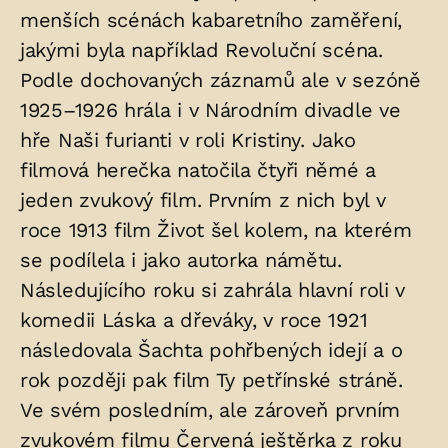
menších scénách kabaretního zaměření,
v
jakými byla například Revoluční scéna.
hrobu:
Podle dochovaných záznamů ale v sezóně
1925–1926 hrála i v Národním divadle ve
hře Naši furianti v roli Kristiny. Jako
filmová herečka natočila čtyři němé a
jeden zvukový film. Prvním z nich byl v
roce 1913 film Život šel kolem, na kterém
se podílela i jako autorka námětu.
Následujícího roku si zahrála hlavní roli v
komedii Láska a dřeváky, v roce 1921
následovala Šachta pohřbených idejí a o
rok později pak film Ty petřínské stráně.
Ve svém posledním, ale zároveň prvním
zvukovém filmu Červená ještěrka z roku