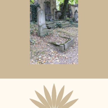
Aktuální
adopční
nájemce: