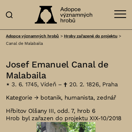
Adopce
významných
Adopce významných hrobů
>
Hroby zařazené do projektu
>
hrobů
Canal de Malabaila
Josef Emanuel Canal de
Malabaila
⋆
3. 6. 1745, Vídeň –
†
20. 2. 1826, Praha
Kategorie →
botanik
,
humanista
,
zednář
Hřbitov Olšany III, odd. 7, hrob 6
Hrob byl zařazen do projektu XIX-10/2018