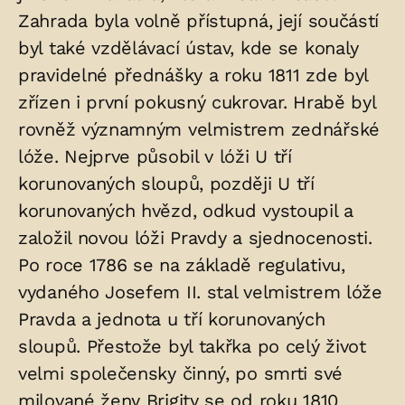
Zahrada byla volně přístupná, její součástí
byl také vzdělávací ústav, kde se konaly
pravidelné přednášky a roku 1811 zde byl
zřízen i první pokusný cukrovar. Hrabě byl
rovněž významným velmistrem zednářské
lóže. Nejprve působil v lóži U tří
korunovaných sloupů, později U tří
korunovaných hvězd, odkud vystoupil a
založil novou lóži Pravdy a sjednocenosti.
Po roce 1786 se na základě regulativu,
vydaného Josefem II. stal velmistrem lóže
Pravda a jednota u tří korunovaných
sloupů. Přestože byl takřka po celý život
velmi společensky činný, po smrti své
milované ženy Brigity se od roku 1810