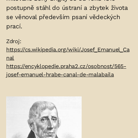
postupně stáhl do ústraní a zbytek života
se věnoval především psaní vědeckých
prací.
Zdroje:
Zdroj:
https://cs.wikipedia.org/wiki/Josef_Emanuel_Ca
nal
https://encyklopedie.praha2.cz/osobnost/565-
josef-emanuel-hrabe-canal-de-malabaila
Fotogalerie: