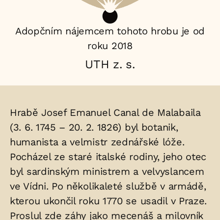
Adopčním nájemcem tohoto hrobu je od
roku 2018
UTH z. s.
Životopis
Hrabě Josef Emanuel Canal de Malabaila
osoby/osob
(3. 6. 1745 – 20. 2. 1826) byl botanik,
humanista a velmistr zednářské lóže.
uložených
Pocházel ze staré italské rodiny, jeho otec
v
byl sardinským ministrem a velvyslancem
hrobu:
ve Vídni. Po několikaleté službě v armádě,
kterou ukončil roku 1770 se usadil v Praze.
Proslul zde záhy jako mecenáš a milovník