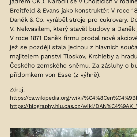
jádrem ČKD. Narodil se v Cholticích v rodině
uložených
Breitfeld & Evans jako konstruktér. V roce 
v
Daněk & Co. vyráběl stroje pro cukrovary. D
V. Nekvasilem, který stavěl budovy a Daněk je
hrobu:
V roce 1871 Daněk firmu prodal nové akciové
jež se později stala jednou z hlavních souč
majitelem panství Tloskov, Krchleby a hradu 
Českého zemského sněmu. Za zásluhy o budo
přídomkem von Esse (z výhně).
Zdroje:
Zdroj:
https://cs.wikipedia.org/wiki/%C4%8Cen%C4%
https://biography.hiu.cas.cz/wiki/DAN%C4%
Fotogalerie: