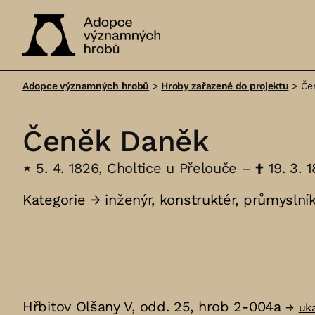
Adopce
významných
Adopce významných hrobů
>
Hroby zařazené do projektu
>
Če
hrobů
Čeněk Daněk
⋆
5. 4. 1826, Choltice u Přelouče –
†
19. 3. 
Kategorie →
inženýr
,
konstruktér
,
průmyslní
Hřbitov Olšany V, odd. 25, hrob 2-004a
→
uk