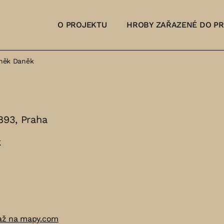
O PROJEKTU
HROBY ZAŘAZENÉ DO P
něk Daněk
1893, Praha
k
až na mapy.com