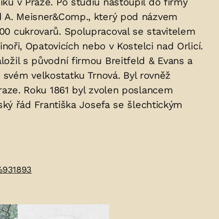
iku v Praze. Po studiu nastoupil do firmy
vod A. Meisner&Comp., který pod názvem
100 cukrovarů. Spolupracoval se stavitelem
inoři, Opatovicích nebo v Kostelci nad Orlicí.
ložil s původní firmou Breitfeld & Evans a
a svém velkostatku Trnová. Byl rovněž
 Praze. Roku 1861 byl zvolen poslancem
ký řád Františka Josefa se šlechtickým
%931893