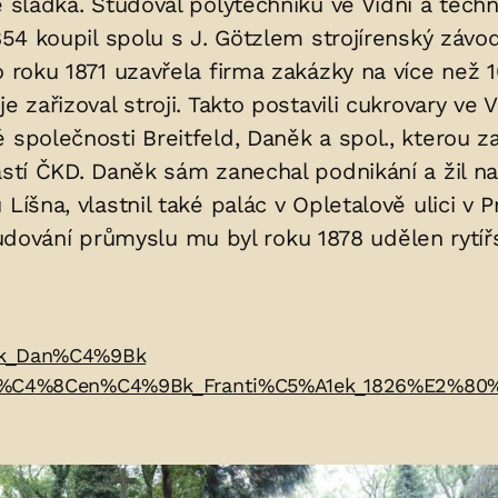
 sládka. Studoval polytechniku ve Vídni a techn
1854 koupil spolu s J. Götzlem strojírenský zá
o roku 1871 uzavřela firma zakázky na více než 
 zařizoval stroji. Takto postavili cukrovary ve V
 společnosti Breitfeld, Daněk a spol., kterou za
ástí ČKD. Daněk sám zanechal podnikání a žil n
Líšna, vlastnil také palác v Opletalově ulici v
vání průmyslu mu byl roku 1878 udělen rytířs
9Bk_Dan%C4%9Bk
9AK_%C4%8Cen%C4%9Bk_Franti%C5%A1ek_1826%E2%80