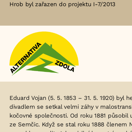
Hrob byl zařazen do projektu I-7/2013
Aktuální
adopční
nájemce:
Životopis
Eduard Vojan (5. 5. 1853 – 31. 5. 1920) byl 
divadlem se setkal velmi záhy v malostrans
osoby/osob
kočovné společnosti. Od roku 1881 působil u
uložených
ze Semčic. Když se stal roku 1888 členem N