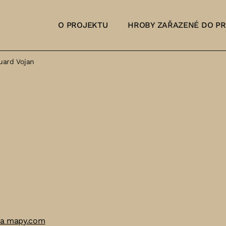
O PROJEKTU
HROBY ZAŘAZENÉ DO P
uard Vojan
na mapy.com