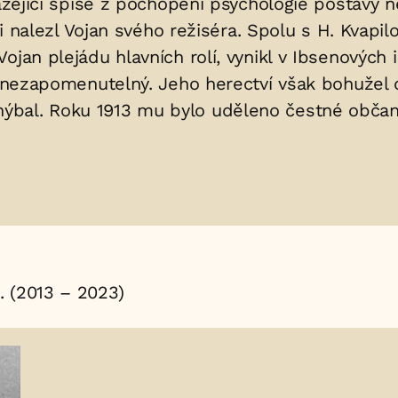
ázející spíše z pochopení psychologie postavy ne
vi nalezl Vojan svého režiséra. Spolu s H. Kvapil
ojan plejádu hlavních rolí, vynikl v Ibsenových
al nezapomenutelný. Jeho herectví však bohužel
ýbal. Roku 1913 mu bylo uděleno čestné občan
. (2013 – 2023)