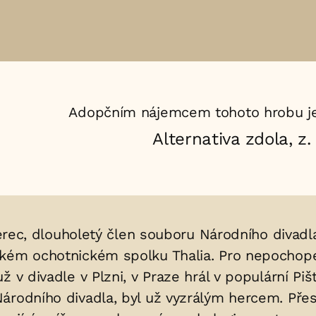
Adopčním nájemcem tohoto hrobu je
Alternativa zdola, z. 
herec, dlouholetý člen souboru Národního divadl
kém ochotnickém spolku Thalia. Pro nepochopen
ž v divadle v Plzni, v Praze hrál v populární P
árodního divadla, byl už vyzrálým hercem. Přes