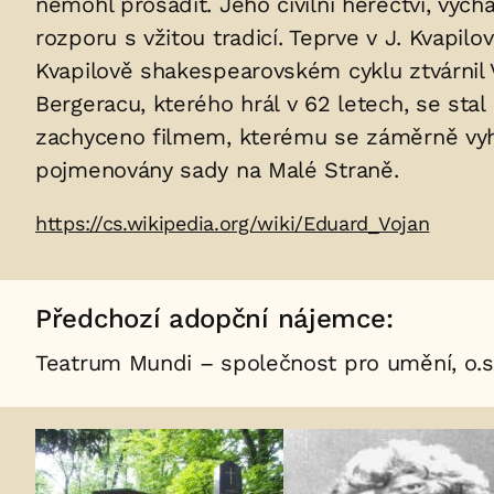
nemohl prosadit. Jeho civilní herectví, vych
v
rozporu s vžitou tradicí. Teprve v J. Kvapilo
hrobu:
Kvapilově shakespearovském cyklu ztvárnil V
Bergeracu, kterého hrál v 62 letech, se st
zachyceno filmem, kterému se záměrně vyh
pojmenovány sady na Malé Straně.
Zdroje:
https://cs.wikipedia.org/wiki/Eduard_Vojan
Předchozí adopční nájemce:
Teatrum Mundi – společnost pro umění, o.s
Fotogalerie: