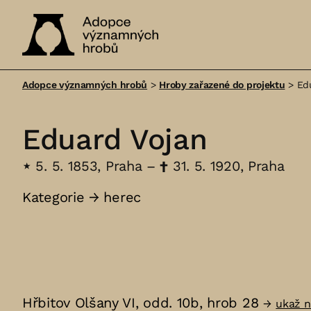
Adopce
významných
Adopce významných hrobů
>
Hroby zařazené do projektu
>
Ed
hrobů
Eduard Vojan
⋆
5. 5. 1853, Praha –
†
31. 5. 1920, Praha
Kategorie →
herec
Hřbitov Olšany VI, odd. 10b, hrob 28
→
ukaž 