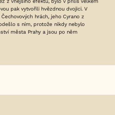
ž z vnějšího efektu, bylo v příliš velkém
ovou pak vytvořili hvězdnou dvojici. V
 i Čechovových hrách, jeho Cyrano z
 odešlo s ním, protože nikdy nebylo
ství města Prahy a jsou po něm