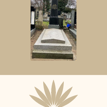
Aktuální
adopční
nájemce: