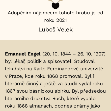
Adopčním nájemcem tohoto hrobu je od
roku 2021
Luboš Velek
Životopis
Emanuel Engel
(20. 10. 1844 – 26. 10. 1907)
osoby/osob
byl lékař, politik a spisovatel. Studoval
lékařství na Karlo Ferdinandově univerzitě
uložených
v Praze, kde roku 1868 promoval. Byl i
v
literárně činný a ještě za studií vydal roku
hrobu:
1867 svou básnickou sbírku. Byl předsedou
literárního družstva Ruch, které vydalo
roku 1868 almanach, dodnes známý jako