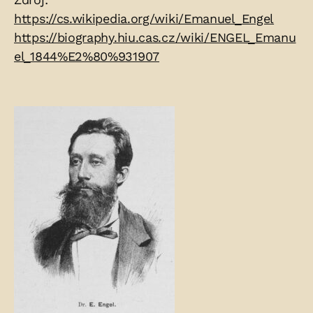
Zdroje:
https://cs.wikipedia.org/wiki/Emanuel_Engel
https://biography.hiu.cas.cz/wiki/ENGEL_Emanu
el_1844%E2%80%931907
Fotogalerie: