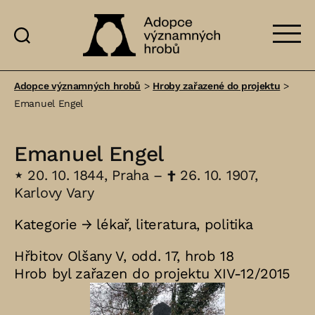
Adopce
významných
Adopce významných hrobů
>
Hroby zařazené do projektu
>
hrobů
Emanuel Engel
Emanuel Engel
⋆
20. 10. 1844, Praha –
†
26. 10. 1907,
Karlovy Vary
Kategorie →
lékař
,
literatura
,
politika
Hřbitov Olšany V, odd. 17, hrob 18
Hrob byl zařazen do projektu XIV-12/2015