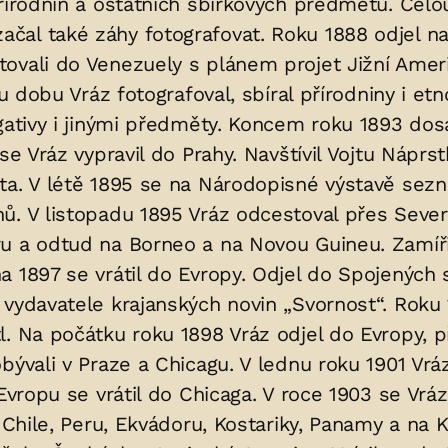
řírodnin a ostatních sbírkových předmětů. Celo
čal také záhy fotografovat. Roku 1888 odjel n
vali do Venezuely s plánem projet Jižní Amerik
u dobu Vráz fotografoval, sbíral přírodniny i et
egativy i jinými předměty. Koncem roku 1893 d
 se Vráz vypravil do Prahy. Navštívil Vojtu Náp
ta. V létě 1895 se na Národopisné výstavě sezn
ů. V listopadu 1895 Vráz odcestoval přes Seve
ru a odtud na Borneo a na Novou Guineu. Zamíř
 1897 se vrátil do Evropy. Odjel do Spojených s
vydavatele krajanských novin „Svornost“. Roku 
l. Na počátku roku 1898 Vráz odjel do Evropy, 
bývali v Praze a Chicagu. V lednu roku 1901 Vráz
Evropu se vrátil do Chicaga. V roce 1903 se Vráz
 Chile, Peru, Ekvádoru, Kostariky, Panamy a na Ku