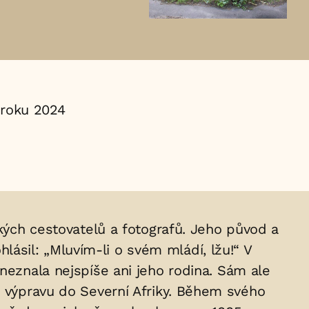
roku 2024
ských cestovatelů a fotografů. Jeho původ a
ásil: „Mluvím-li o svém mládí, lžu!“ V
neznala nejspíše ani jeho rodina. Sám ale
í výpravu do Severní Afriky. Během svého