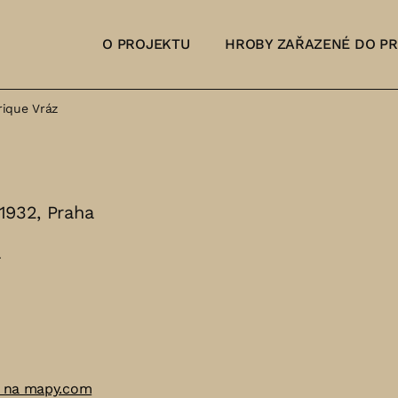
O PROJEKTU
HROBY ZAŘAZENÉ DO P
rique Vráz
 1932, Praha
a
 na mapy.com