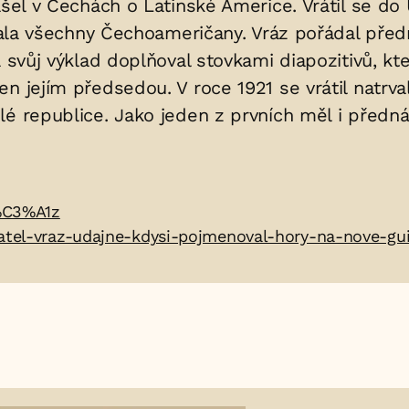
ášel v Čechách o Latinské Americe. Vrátil se d
jovala všechny Čechoameričany. Vráz pořádal př
 svůj výklad doplňoval stovkami diapozitivů, kte
n jejím předsedou. V roce 1921 se vrátil natrva
lé republice. Jako jeden z prvních měl i před
r%C3%A1z
atel-vraz-udajne-kdysi-pojmenoval-hory-na-nove-gui