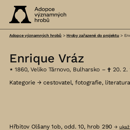
Adopce
významných
Adopce významných hrobů
>
Hroby zařazené do projektu
>
En
hrobů
Enrique Vráz
⋆
1860, Veliko Tărnovo, Bulharsko –
†
20. 2.
Kategorie →
cestovatel
,
fotografie
,
literatur
Hřbitov Olšany 1ob, odd. 10, hrob 290
→
ukaž