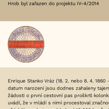
Hrob byl zařazen do projektu IV-4/2014
Aktuální
adopční
nájemce:
Životopis
Enrique Stanko Vráz (18. 2. nebo 8. 4. 1860
datum narození jsou dodnes zahaleny tajems
osoby/osob
žádosti o první cestovní pas proškrtl kolon
uložených
uvádí, že v mládí s nimi procestoval značn