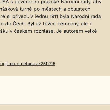
o USA s pověřením pražské Národní rady, aby
ednášková turné po městech a oblastech
ré si přivezl. V lednu 1911 byla Národní rada
lo do Čech. Byl už těžce nemocný, ale i
nášku v českém rozhlase. Je autorem velké
neji-po-smetanovi/2511715