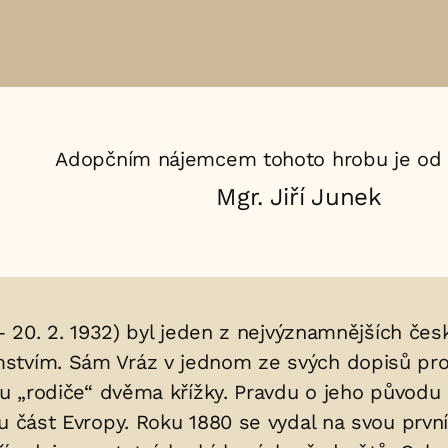
Adopčním nájemcem tohoto hrobu je od 
Mgr. Jiří Junek
 – 20. 2. 1932) byl jeden z nejvýznamnějších če
tvím. Sám Vráz v jednom ze svých dopisů prohl
ku „rodiče“ dvěma křížky. Pravdu o jeho původu 
ou část Evropy. Roku 1880 se vydal na svou prvn