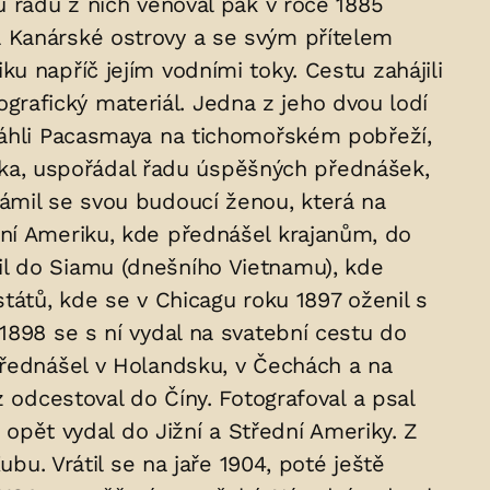
u řadu z nich věnoval pak v roce 1885
a Kanárské ostrovy a se svým přítelem
u napříč jejím vodními toky. Cestu zahájili
nografický materiál. Jedna z jeho dvou lodí
osáhli Pacasmaya na tichomořském pobřeží,
rstka, uspořádal řadu úspěšných přednášek,
ámil se svou budoucí ženou, která na
rní Ameriku, kde přednášel krajanům, do
il do Siamu (dnešního Vietnamu), kde
tátů, kde se v Chicagu roku 1897 oženil s
1898 se s ní vydal na svatební cestu do
přednášel v Holandsku, v Čechách a na
 odcestoval do Číny. Fotografoval a psal
 opět vydal do Jižní a Střední Ameriky. Z
bu. Vrátil se na jaře 1904, poté ještě