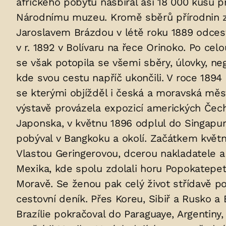
afrického pobytu nasbíral asi 18 000 kusů p
v
Národnímu muzeu. Kromě sběrů přírodnin za
hrobu:
Jaroslavem Brázdou v létě roku 1889 odcesto
v r. 1892 v Bolívaru na řece Orinoko. Po celo
se však potopila se všemi sběry, úlovky, n
kde svou cestu napříč ukončili. V roce 1894
se kterými objížděl i česká a moravská měs
výstavě provázela expozicí amerických Čech
Japonska, v květnu 1896 odplul do Singapu
pobýval v Bangkoku a okolí. Začátkem května
Vlastou Geringerovou, dcerou nakladatele a 
Mexika, kde spolu zdolali horu Popokatepet
Moravě. Se ženou pak celý život střídavě po
cestovní deník. Přes Koreu, Sibiř a Rusko a 
Brazílie pokračoval do Paraguaye, Argentiny,