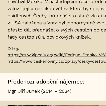
navštívil Mexiko. V následujícím roce předn
založil její americkou větev, která by spo
osídlených Čechy, přednášel o staré vlasti a
v USA založena a Vráz byl jednomyslně zvole
přesto dál přednášel o svých cestách po ce
řady cestopisů a povídkových knížek.
Zdroje:
Zdroj:
https://cs.wikipedia.org/wiki/Enrique_Stanko_V
https://www.ceskenoviny.cz/zpravy/cesky-cestov
Předchozí adopční nájemce:
Mgr. Jiří Junek (2014 – 2024)