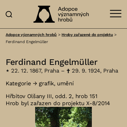
Adopce
významných
Adopce významných hrobů
>
Hroby zařazené do projektu
>
hrobů
Ferdinand Engelmüller
Ferdinand Engelmüller
⋆
22. 12. 1867, Praha –
†
29. 9. 1924, Praha
Kategorie →
grafik
,
umění
Hřbitov Olšany III, odd. 2, hrob 151
Hrob byl zařazen do projektu X-8/2014