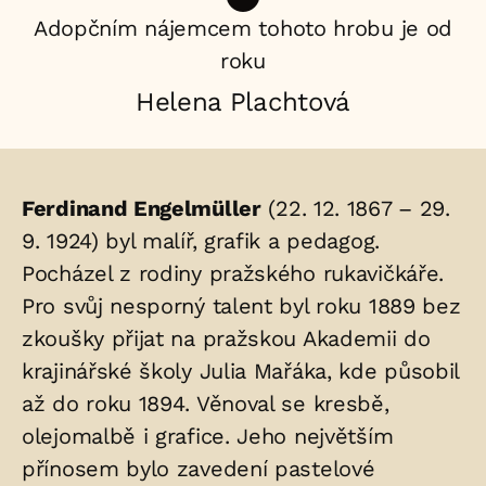
Adopčním nájemcem tohoto hrobu je od
roku
Helena Plachtová
Životopis
Ferdinand Engelmüller
(22. 12. 1867 – 29.
osoby/osob
9. 1924) byl malíř, grafik a pedagog.
Pocházel z rodiny pražského rukavičkáře.
uložených
Pro svůj nesporný talent byl roku 1889 bez
v
zkoušky přijat na pražskou Akademii do
hrobu:
krajinářské školy Julia Mařáka, kde působil
až do roku 1894. Věnoval se kresbě,
olejomalbě i grafice. Jeho největším
přínosem bylo zavedení pastelové