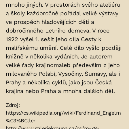
mnoho jiných. V prostorách svého ateliéru
a školy každoročně pořádal velké výstavy
ve prospěch hladovějících dětí a
dobročinného Letního domova. V roce
1922 vyšel 1. sešit jeho díla Cesty k
malířskému umění. Celé dílo vyšlo později
knižně v několika vydáních. Je autorem
velké řady krajinomaleb především z jeho
milovaného Polabí, Vysočiny, Šumavy, ale i
Prahy a několika cyklů, jako jsou Česká
krajina nebo Praha a mnoha dalších děl.
Zdroje:
Zdroj:
https://cs.wikipedia.org/wiki/Ferdinand_Engelm
%C3%BCller
http://www.galeriekroupa.cz/cs/m-78-