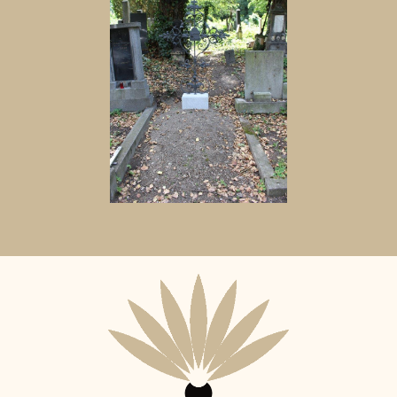
Aktuální
adopční
nájemce: