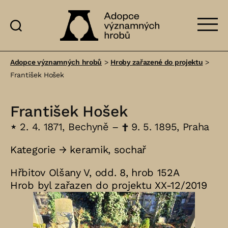
Adopce
významných
Adopce významných hrobů
>
Hroby zařazené do projektu
>
hrobů
František Hošek
František Hošek
⋆
2. 4. 1871, Bechyně –
†
9. 5. 1895, Praha
Kategorie →
keramik
,
sochař
Hřbitov Olšany V, odd. 8, hrob 152A
Hrob byl zařazen do projektu XX-12/2019