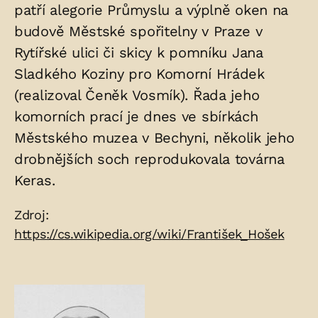
patří alegorie Průmyslu a výplně oken na
budově Městské spořitelny v Praze v
Rytířské ulici či skicy k pomníku Jana
Sladkého Koziny pro Komorní Hrádek
(realizoval Čeněk Vosmík). Řada jeho
komorních prací je dnes ve sbírkách
Městského muzea v Bechyni, několik jeho
drobnějších soch reprodukovala továrna
Keras.
Zdroje:
Zdroj:
https://cs.wikipedia.org/wiki/František_Hošek
Fotogalerie: