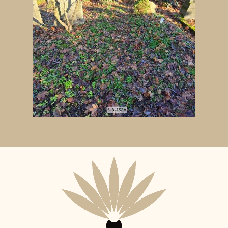
Aktuální
adopční
nájemce: