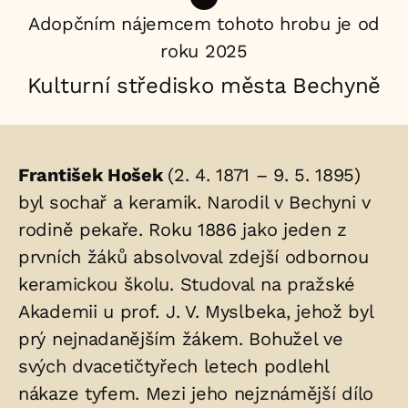
Adopčním nájemcem tohoto hrobu je od
roku 2025
Kulturní středisko města Bechyně
Životopis
František Hošek
(2. 4. 1871 – 9. 5. 1895)
osoby/osob
byl sochař a keramik. Narodil v Bechyni v
rodině pekaře. Roku 1886 jako jeden z
uložených
prvních žáků absolvoval zdejší odbornou
v
keramickou školu. Studoval na pražské
hrobu:
Akademii u prof. J. V. Myslbeka, jehož byl
prý nejnadanějším žákem. Bohužel ve
svých dvacetičtyřech letech podlehl
nákaze tyfem. Mezi jeho nejznámější dílo