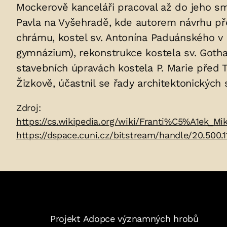
uložených
Mockerově kanceláři pracoval až do jeho smr
Pavla na Vyšehradě, kde autorem návrhu pře
v
chrámu, kostel sv. Antonína Paduánského v H
hrobu:
gymnázium), rekonstrukce kostela sv. Gotha
stavebních úpravách kostela P. Marie před 
Žizkově, účastnil se řady architektonických 
Zdroje:
Zdroj:
https://cs.wikipedia.org/wiki/Franti%C5%A1ek_Mi
https://dspace.cuni.cz/bitstream/handle/20.500
Projekt Adopce významných hrobů