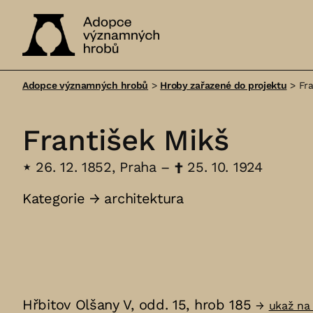
Adopce
významných
Adopce významných hrobů
>
Hroby zařazené do projektu
>
Fr
hrobů
František Mikš
⋆
26. 12. 1852, Praha –
†
25. 10. 1924
Kategorie →
architektura
Hřbitov Olšany V, odd. 15, hrob 185
→
ukaž na