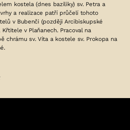
lem kostela (dnes baziliky) sv. Petra a
hy a realizace patří průčelí tohoto
telů v Bubenči (později Arcibiskupské
Křtitele v Plaňanech. Pracoval na
ě chrámu sv. Víta a kostele sv. Prokopa na
é.
y