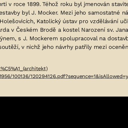
ti v roce 1899. Téhož roku byl jmenován stavite
stavby byl J. Mocker. Mezi jeho samostatné návr
olešovicích, Katolický ústav pro vzdělávání uči
rda v Českém Brodě a kostel Narození sv. Jana 
Týnem, s J. Mockerem spolupracoval na dostavb
soutěží, v nichž jeho návrhy patřily mezi oceněn
k%C5%A1_(architekt)
.11956/100136/120294126.pdf?sequence=1&isAllowed=