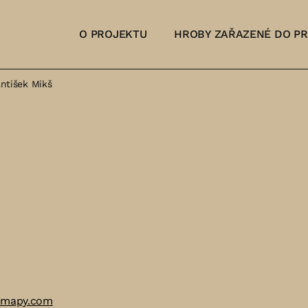
O PROJEKTU
HROBY ZAŘAZENÉ DO P
antišek Mikš
 mapy.com