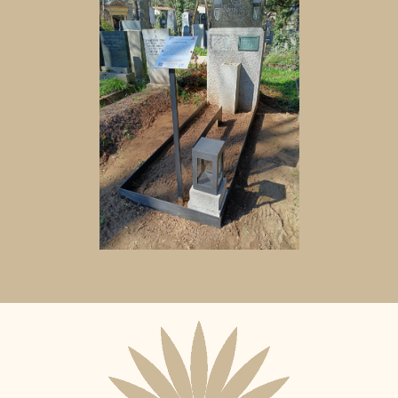
Aktuální
adopční
nájemce: