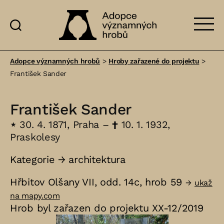
Adopce
významných
Adopce významných hrobů
>
Hroby zařazené do projektu
>
hrobů
František Sander
František Sander
⋆
30. 4. 1871, Praha –
†
10. 1. 1932,
Praskolesy
Kategorie →
architektura
Hřbitov Olšany VII, odd. 14c, hrob 59
→
ukaž
na mapy.com
Hrob byl zařazen do projektu XX-12/2019