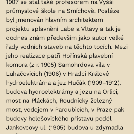
1907 se stal také profesorem na Vyšší
průmyslové škole na Smíchově. Posléze
byl jmenován hlavním architektem
projektu splavnění Labe a Vltavy a tak je
dodnes znám především jako autor velké
řady vodních staveb na těchto tocích. Mezi
jeho realizace patří Hořínská plavební
komora (z r. 1905) Samohrdova vila v
Luhačovicích (1906) v Hradci Králové
hydroelektrárna a jez Hučák (1909–1912),
budova hydroelektrárny a jezu na Orlici,
most na Pláckách, Roudnický železný
most, vodojem v Pardubicích, v Praze pak
budovy holešovického přístavu podél
Jankovcovy ul. (1905) budova u zdymadla