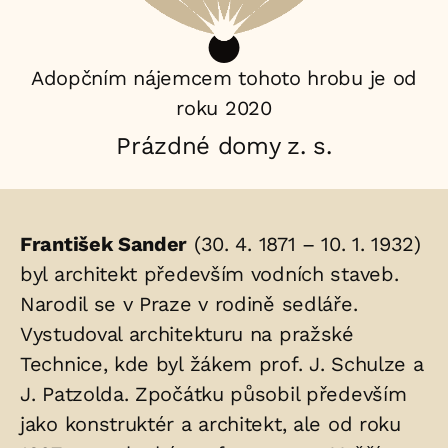
Adopčním nájemcem tohoto hrobu je od
roku 2020
Prázdné domy z. s.
Životopis
František Sander
(30. 4. 1871 – 10. 1. 1932)
osoby/osob
byl architekt především vodních staveb.
Narodil se v Praze v rodině sedláře.
uložených
Vystudoval architekturu na pražské
v
Technice, kde byl žákem prof. J. Schulze a
hrobu:
J. Patzolda. Zpočátku působil především
jako konstruktér a architekt, ale od roku