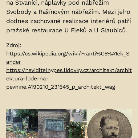
na Štvanici, náplavky pod nábřežím
Svobody a Rašínovým nábřežím. Mezi jeho
dodnes zachované realizace interiérů patří
pražské restaurace U Fleků a U Glaubiců.
Zdroje:
Zdroj:
https://cs.wikipedia.org/wiki/Franti%C5%A1ek_S
ander
https://neviditelnypes.lidovky.cz/architekt/archit
ektura-lode-na-
pevnine.A190210_231545_p_architekt_wag
Fotogalerie: