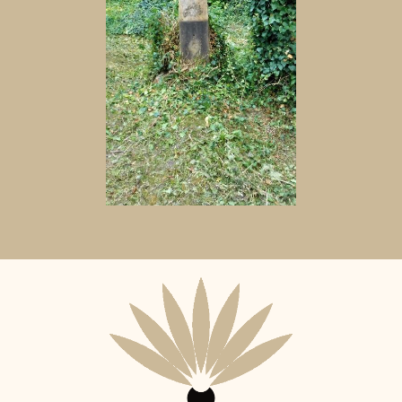
Aktuální
adopční
nájemce: