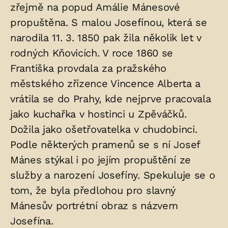
zřejmě na popud Amálie Mánesové
propuštěna. S malou Josefínou, která se
narodila 11. 3. 1850 pak žila několik let v
rodných Kňovicích. V roce 1860 se
Františka provdala za pražského
městského zřízence Vincence Alberta a
vrátila se do Prahy, kde nejprve pracovala
jako kuchařka v hostinci u Zpěváčků.
Dožila jako ošetřovatelka v chudobinci.
Podle některých pramenů se s ní Josef
Mánes stýkal i po jejím propuštění ze
služby a narození Josefíny. Spekuluje se o
tom, že byla předlohou pro slavný
Mánesův portrétní obraz s názvem
Josefína.