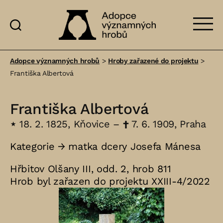
Adopce
významných
Adopce významných hrobů
>
Hroby zařazené do projektu
>
hrobů
Františka Albertová
Františka Albertová
⋆
18. 2. 1825, Kňovice –
†
7. 6. 1909, Praha
Kategorie →
matka dcery Josefa Mánesa
Hřbitov Olšany III, odd. 2, hrob 811
Hrob byl zařazen do projektu XXIII-4/2022