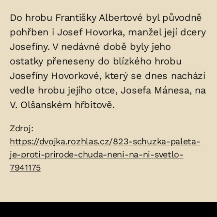
Do hrobu Františky Albertové byl původně
pohřben i Josef Hovorka, manžel její dcery
Josefíny. V nedávné době byly jeho
ostatky přeneseny do blízkého hrobu
Josefíny Hovorkové, který se dnes nachází
vedle hrobu jejího otce, Josefa Mánesa, na
V. Olšanském hřbitově.
Zdroje:
Zdroj:
https://dvojka.rozhlas.cz/823-schuzka-paleta-
je-proti-prirode-chuda-neni-na-ni-svetlo-
7941175