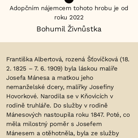
Adopčním nájemcem tohoto hrobu je od
roku 2022
Bohumil Živnůstka
Životopis
Františka Albertová, rozená Šťovíčková (18.
osoby/osob
2. 1825 – 7. 6. 1909) byla láskou malíře
Josefa Mánesa a matkou jeho
uložených
nemanželské dcery, malířky Josefíny
v
Hovorkové. Narodila se v Kňovicích v
hrobu:
rodině truhláře. Do služby v rodině
Mánesových nastoupila roku 1847. Poté, co
měla milostný poměr s Josefem
Mánesem a otěhotněla, byla ze služby