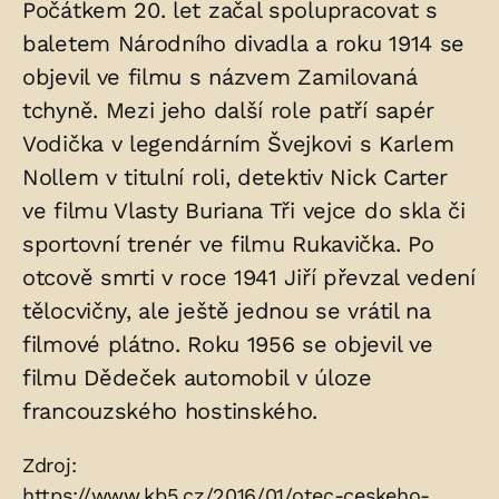
Počátkem 20. let začal spolupracovat s
baletem Národního divadla a roku 1914 se
objevil ve filmu s názvem Zamilovaná
tchyně. Mezi jeho další role patří sapér
Vodička v legendárním Švejkovi s Karlem
Nollem v titulní roli, detektiv Nick Carter
ve filmu Vlasty Buriana Tři vejce do skla či
sportovní trenér ve filmu Rukavička. Po
otcově smrti v roce 1941 Jiří převzal vedení
tělocvičny, ale ještě jednou se vrátil na
filmové plátno. Roku 1956 se objevil ve
filmu Dědeček automobil v úloze
francouzského hostinského.
Zdroje:
Zdroj:
https://www.kb5.cz/2016/01/otec-ceskeho-