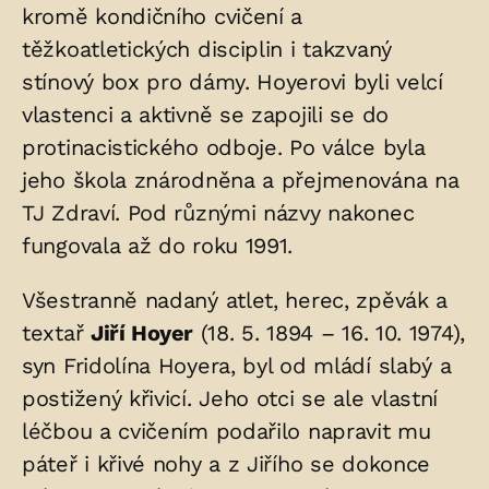
kromě kondičního cvičení a
těžkoatletických disciplin i takzvaný
stínový box pro dámy. Hoyerovi byli velcí
vlastenci a aktivně se zapojili se do
protinacistického odboje. Po válce byla
jeho škola znárodněna a přejmenována na
TJ Zdraví. Pod různými názvy nakonec
fungovala až do roku 1991.
Všestranně nadaný atlet, herec, zpěvák a
textař
Jiří Hoyer
(18. 5. 1894 – 16. 10. 1974),
syn Fridolína Hoyera, byl od mládí slabý a
postižený křivicí. Jeho otci se ale vlastní
léčbou a cvičením podařilo napravit mu
páteř i křivé nohy a z Jiřího se dokonce