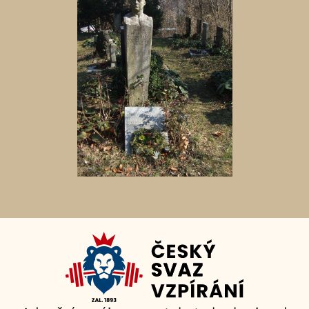
Aktuální
adopční
nájemce: