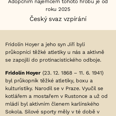
Adopčním nájemcem tohoto hrobu je od
roku 2025
Český svaz vzpírání
Životopis
Fridolín Hoyer a jeho syn Jiří byli
osoby/osob
průkopníci těžké atletiky u nás a aktivně
se zapojili do protinacistického odboje.
uložených
v
Fridolín Hoyer
(23. 12. 1868 – 11. 6. 1941)
hrobu:
byl průkopník těžké atletiky, boxu a
kulturistiky. Narodil se v Praze. Vyučil se
kotlářem a mostařem v Rustonce a už od
mládí byl aktivním členem karlínského
Sokola. Silové sporty měly v té době v