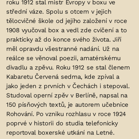
roku 1912 stal mistr Evropy v boxu ve
střední váze. Spolu s otcem v jejich
tělocvičné škole od jejího založení v roce
1908 vyučoval box a vedl zde cvičení a to
prakticky až do konce svého života. Jiří
měl opravdu všestranné nadání. Už na
reálce se věnoval poezii, amatérskému
divadlu a zpěvu. Roku 1912 se stal členem
Kabaretu Červená sedma, kde zpíval a
jako jeden z prvních v Čechách i stepoval.
Studoval operní zpěv v Berlíně, napsal na
150 písňových textů, je autorem učebnice
Rohování. Po vzniku rozhlasu v roce 1924
poprvé v historii do studia telefonicky
reportoval boxerské utkání na Letné.