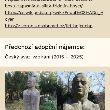
boxu-zapasnik-a-silak-fridolin-hoyer/
https://cs.wikipedia.org/wiki/Fridol%C3%ADn_H
oyer
http://zivotopis.osobnosti.cz/jiri-hojer.php
Předchozí adopční nájemce:
Český svaz vzpírání (2015 – 2025)
Fotogalerie: