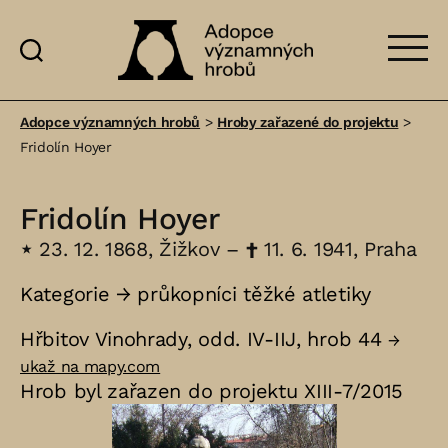
Adopce
významných
Adopce významných hrobů
>
Hroby zařazené do projektu
>
hrobů
Fridolín Hoyer
Fridolín Hoyer
⋆
23. 12. 1868, Žižkov –
†
11. 6. 1941, Praha
Kategorie →
průkopníci těžké atletiky
Hřbitov Vinohrady, odd. IV-IIJ, hrob 44
→
ukaž na mapy.com
Hrob byl zařazen do projektu XIII-7/2015