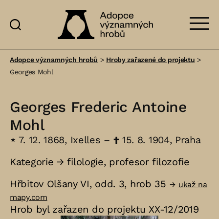
Adopce
významných
Adopce významných hrobů
>
Hroby zařazené do projektu
>
hrobů
Georges Mohl
Georges Frederic Antoine
Mohl
⋆
7. 12. 1868, Ixelles –
†
15. 8. 1904, Praha
Kategorie →
filologie
,
profesor filozofie
Hřbitov Olšany VI, odd. 3, hrob 35
→
ukaž na
mapy.com
Hrob byl zařazen do projektu XX-12/2019