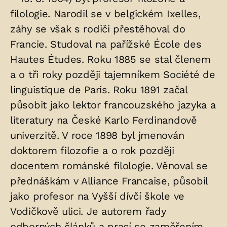
filologie. Narodil se v belgickém Ixelles,
uložených
záhy se však s rodiči přestěhoval do
v
Francie. Studoval na pařížské École des
hrobu:
Hautes Études. Roku 1885 se stal členem
a o tři roky později tajemníkem Société de
linguistique de Paris. Roku 1891 začal
působit jako lektor francouzského jazyka a
literatury na České Karlo Ferdinandově
univerzitě. V roce 1898 byl jmenován
doktorem filozofie a o rok později
docentem románské filologie. Věnoval se
přednáškám v Alliance Francaise, působil
jako profesor na Vyšší dívčí škole ve
Vodičkově ulici. Je autorem řady
odborných článků a prací se zaměřením