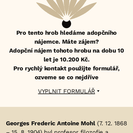
Pro tento hrob hledáme adopčního
nájemce. Máte zájem?
Adopční nájem tohoto hrobu na dobu 10
let je 10.200 Kč.
Pro rychlý kontakt použijte formulář,
ozveme se co nejdříve
VYPLNIT FORMULÁŘ
Životopis
Georges Frederic Antoine Mohl
(7. 12. 1868
osoby/osob
– 15. 8. 1904) byl profesor filozofie a