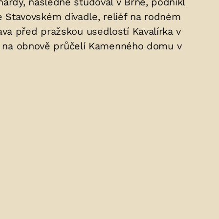
ardy, následně studoval v Brně, podnikl
 ve Stavovském divadle, reliéf na rodném
va před pražskou usedlostí Kavalírka v
 se na obnově průčelí Kamenného domu v