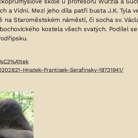
ckoprůmyslové škole u profesorů Wurzla a Such
ch a Vídni. Mezi jeho díla patří busta J.K. Tyla
ě na Staroměstském náměstí, či socha sv. Václa
 Libochovického kostela všech svatých. Podílel
odřipsku.
Hn%C3%A1tek
-p0202821-Hnatek-Frantisek-Serafinsky-18731941/