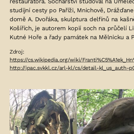
restaurátora. Sochařství studoval na Uměle
uložených
studijní cesty po Paříži, Mnichově, Drážďane
v
domě A. Dvořáka, skulptura delfínů na kašn
Košířích, je autorem kopií soch na průčelí
hrobu:
Kutné Hoře a řady památek na Mělnicku a P
Zdroje:
Zdroj:
https://cs.wikipedia.org/wiki/Franti%C5%A1ek_
http://ipac.svkkl.cz/arl-kl/cs/detail-kl_us_auth
Fotogalerie: