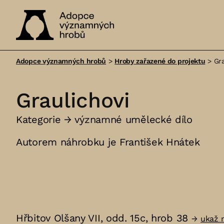
Adopce
významných
Adopce významných hrobů
>
Hroby zařazené do projektu
>
Gra
hrobů
Graulichovi
Kategorie →
významné umělecké dílo
Autorem náhrobku je František Hnátek
Hřbitov Olšany VII, odd. 15c, hrob 38
→
ukaž 