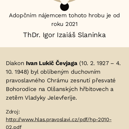
Adopčním nájemcem tohoto hrobu je od
roku 2021
ThDr. Igor Izaiáš Slaninka
Životopis
Diakon
Ivan Lukič Čevjaga
(10. 2. 1927 – 4.
osoby/osob
10. 1948) byl oblíbeným duchovním
pravoslavného Chrámu zesnutí přesvaté
uložených
Bohorodice na Olšanských hřbitovech a
v
zetěm Vladyky Jelevferije.
hrobu:
Zdroje:
Zdroj:
http://www.hlas.pravoslavi.cz/pdf/hp-2010-
02.pdf