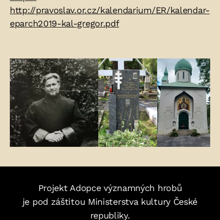
http://pravoslav.or.cz/kalendarium/ER/kalendar-
eparch2019-kal-gregor.pdf
Fotogalerie:
Projekt Adopce významných hrobů
je pod záštitou Ministerstva kultury České
republiky.