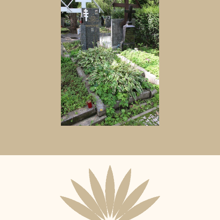
Aktuální
adopční
nájemce: