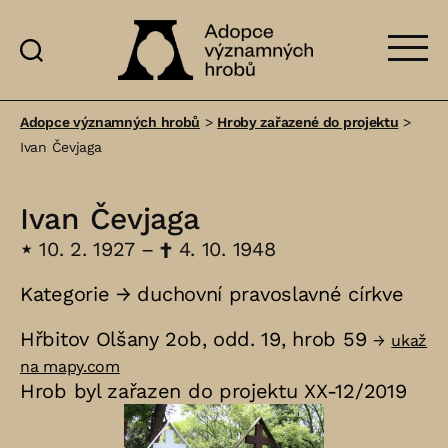
Adopce
významných
Adopce významných hrobů
>
Hroby zařazené do projektu
>
hrobů
Ivan Čevjaga
Ivan Čevjaga
⋆
10. 2. 1927 –
†
4. 10. 1948
Kategorie →
duchovní pravoslavné církve
Hřbitov Olšany 2ob, odd. 19, hrob 59
→
ukaž
na mapy.com
Hrob byl zařazen do projektu XX-12/2019