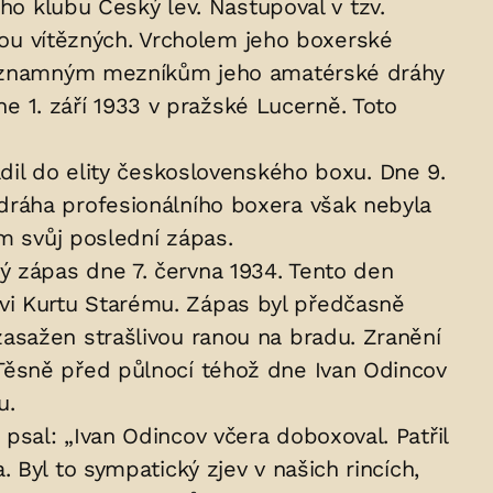
ho klubu Český lev. Nastupoval v tzv.
inou vítězných. Vrcholem jeho boxerské
K významným mezníkům jeho amatérské dráhy
1. září 1933 v pražské Lucerně. Toto
dil do elity československého boxu. Dne 9.
dráha profesionálního boxera však nebyla
om svůj poslední zápas.
 zápas dne 7. června 1934. Tento den
vi Kurtu Starému. Zápas byl předčasně
asažen strašlivou ranou na bradu. Zranění
Těsně před půlnocí téhož dne Ivan Odincov
u.
sal: „Ivan Odincov včera doboxoval. Patřil
Byl to sympatický zjev v našich rincích,