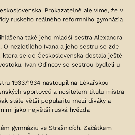
eskoslovenska. Prokazatelně ale víme, že v
 třídy ruského reálného reformního gymnázia
ihlášena také jeho mladší sestra Alexandra
O nezletilého Ivana a jeho sestru se zde
á, která se do Československa dostala ještě
vostoku. Ivan Odincov se sestrou bydleli u
stru 1933/1934 nastoupil na Lékařskou
venských sportovců a nositelem titulu mistra
k stále větší popularitu mezi diváky a
 nimi jako největší ruská hvězda
kém gymnáziu ve Strašnicích. Začátkem