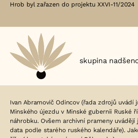
Hrob byl zařazen do projektu XXVI-11/2024
Aktuální
adopční
skupina nadšenc
nájemce:
Životopis
Ivan Abramovič Odincov (řada zdrojů uvádí j
Minského újezdu v Minské gubernii Ruské ř
osoby/osob
náhrobku. Ovšem archivní prameny uvádějí j
uložených
data podle starého ruského kalendáře). Jak