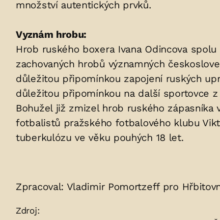
množství autentických prvků.
Vyznám hrobu:
Hrob ruského boxera Ivana Odincova spolu s 
zachovaných hrobů významných českosloven
důležitou připomínkou zapojení ruských up
důležitou připomínkou na další sportovce z
Bohužel již zmizel hrob ruského zápasníka 
fotbalistů pražského fotbalového klubu Vik
tuberkulózu ve věku pouhých 18 let.
Zpracoval: Vladimir Pomortzeff pro Hřbitovn
Zdroje:
Zdroj: