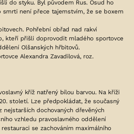
řišli do styku. Byl původem Rus. Osud ho
ho smrti není přece tajemstvím, že se boxem
itovech. Pohřební obřad nad rakví
b, kteří přišli doprovodit mladého sportovce
ddělení Olšanských hřbitovů.
rtovce Alexandra Zavadilová, roz.
slavný kříž natřený bílou barvou. Na kříži
20. století. Lze předpokládat, že současný
 z nejstarších dochovaných dřevěných
čního vzhledu pravoslavného oddělení
u restauraci se zachováním maximálního