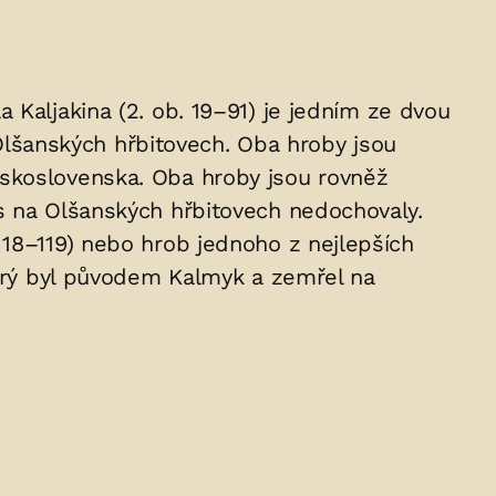
 Kaljakina (2. ob. 19–91) je jedním ze dvou
lšanských hřbitovech. Oba hroby jsou
eskoslovenska. Oba hroby jsou rovněž
s na Olšanských hřbitovech nedochovaly.
 18–119) nebo hrob jednoho z nejlepších
terý byl původem Kalmyk a zemřel na