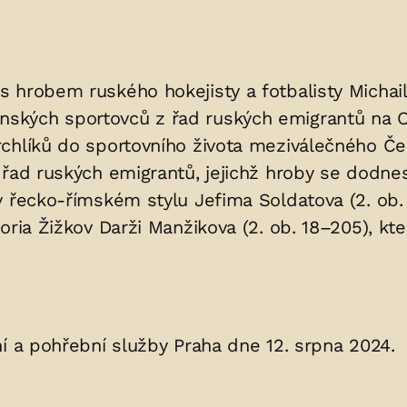
hrobem ruského hokejisty a fotbalisty Michaila
ských sportovců z řad ruských emigrantů na O
rchlíků do sportovního života meziválečného Č
 řad ruských emigrantů, jejichž hroby se dodne
v řecko-římském stylu Jefima Soldatova (2. ob.
toria Žižkov Darži Manžikova (2. ob. 18–205), k
í a pohřební služby Praha dne 12. srpna 2024.