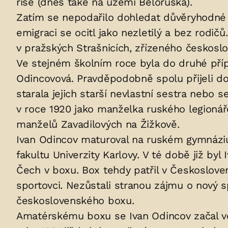
říše (dnes také na území Běloruska).
v
Zatím se nepodařilo dohledat důvěryhodné i
hrobu:
emigraci se ocitl jako nezletilý a bez rodi
v pražských Strašnicích, zřízeného českosl
Ve stejném školním roce byla do druhé příp
Odincovová. Pravděpodobně spolu přijeli d
starala jejich starší nevlastní sestra nebo
v roce 1920 jako manželka ruského legionáře
manželů Zavadilových na Žižkově.
Ivan Odincov maturoval na ruském gymnáziu
fakultu Univerzity Karlovy. V té době již b
Čech v boxu. Box tehdy patřil v Českoslove
sportovci. Nezůstali stranou zájmu o nový sp
československého boxu.
Amatérskému boxu se Ivan Odincov začal v