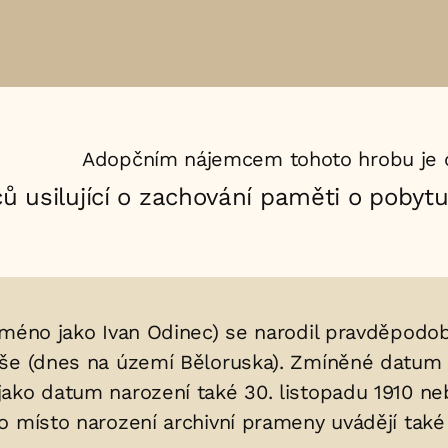
Adopčním nájemcem tohoto hrobu je 
ů usilující o zachování paměti o pobyt
méno jako Ivan Odinec) se narodil pravděpodobn
íše (dnes na území Běloruska). Zmíněné datum 
ako datum narození také 30. listopadu 1910 neb
o místo narození archivní prameny uvádějí tak