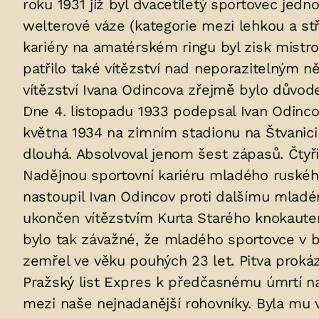
roku 1931 již byl dvacetiletý sportovec jed
welterové váze (kategorie mezi lehkou a stř
kariéry na amatérském ringu byl zisk mist
patřilo také vítězství nad neporazitelným
vítězství Ivana Odincova zřejmě bylo důvod
Dne 4. listopadu 1933 podepsal Ivan Odinco
května 1934 na zimním stadionu na Štvanic
dlouhá. Absolvoval jenom šest zápasů. Čtyři
Nadějnou sportovní kariéru mladého ruskéh
nastoupil Ivan Odincov proti dalšímu mla
ukončen vítězstvím Kurta Starého knokautem
bylo tak závažné, že mladého sportovce v 
zemřel ve věku pouhých 23 let. Pitva prokáz
Pražský list Expres k předčasnému úmrtí na
mezi naše nejnadanější rohovníky. Byla mu v