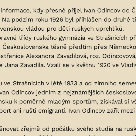
nformace, kdy přesně přijel Ivan Odincov do Č
čů. Na podzim roku 1926 byl přihlášen do druhé
ovenskou vládou pro děti ruských uprchlíků.
ravné třídy ruského gymnázia ve Strašnicích př
o Československa těsně předtím přes Německo. 
 sestřenice Alexandra Zavadilová, roz. Odincovov
 Jana Zavadila. Vzali se v květnu 1920 ve Vladi
 ve Strašnicích v létě 1933 a od zimního seme
yl Ivan Odincov jedním z nejznámějších českoslo
nsku k poměrně mladým sportům, získával si vša
ort ani ruští emigranti. Ivan Odincov zářil mezi
ěnovat zřejmě od počátku svého studia na rus