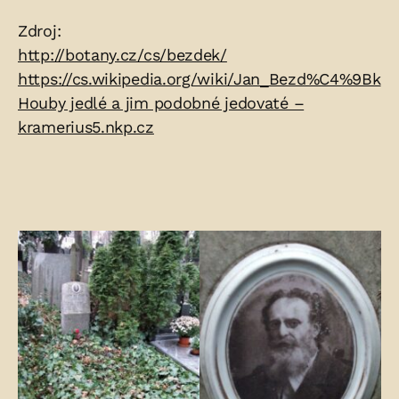
Zdroje:
Zdroj:
http://botany.cz/cs/bezdek/
https://cs.wikipedia.org/wiki/Jan_Bezd%C4%9Bk
Houby jedlé a jim podobné jedovaté –
kramerius5.nkp.cz
Fotogalerie: