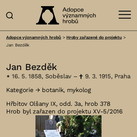
Adopce
významných
Adopce významných hrobů
>
Hroby zařazené do projektu
>
hrobů
Jan Bezděk
Jan Bezděk
⋆
16. 5. 1858, Soběslav –
†
9. 3. 1915, Praha
Kategorie →
botanik
,
mykolog
Hřbitov Olšany IX, odd. 3a, hrob 378
Hrob byl zařazen do projektu XV-5/2016