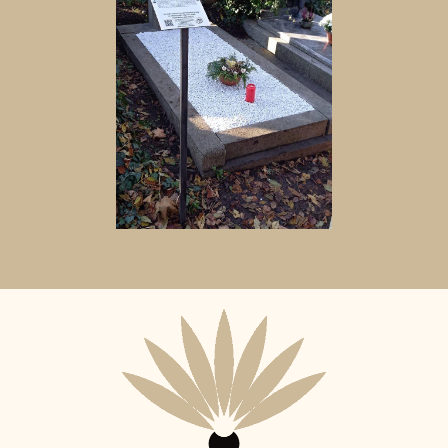
Aktuální
adopční
nájemce: