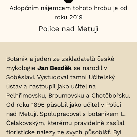
Adopčním nájemcem tohoto hrobu je od
roku 2019
Police nad Metují
Životopis
Botanik a jeden ze zakladatelů české
osoby/osob
mykologie
Jan Bezděk
se narodil v
Soběslavi. Vystudoval tamní Učitelský
uložených
ústav a nastoupil jako učitel na
v
Pelhřimovsku, Broumovsku a Chotěbořsku.
hrobu:
Od roku 1896 působil jako učitel v Polici
nad Metují. Spolupracoval s botanikem L.
Čelakovským, kterému pravidelně zasílal
floristické nálezy ze svých působišť. Byl