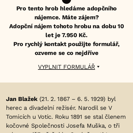
Pro tento hrob hledáme adopčního
nájemce. Máte zájem?
Adopční nájem tohoto hrobu na dobu 10
let je 7.950 Kč.
Pro rychlý kontakt použijte formulář,
ozveme se co nejdříve
VYPLNIT FORMULÁŘ
Životopis
Jan Blažek
(21. 2. 1867 – 6. 5. 1929) byl
osoby/osob
herec a divadelní režisér. Narodil se V
Tomicích u Votic. Roku 1891 se stal členem
uložených
kočovné Společnosti Josefa Muška, o tři
v