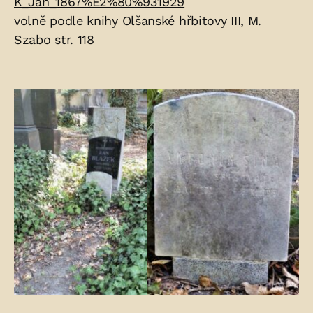
K_Jan_1867%E2%80%931929
volně podle knihy Olšanské hřbitovy III, M.
Szabo str. 118
Fotogalerie: