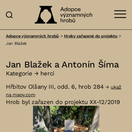
Adopce
významných
Adopce významných hrobů
>
Hroby zařazené do projektu
>
hrobů
Jan Blažek
Jan Blažek a Antonín Šíma
Kategorie →
herci
Hřbitov Olšany III, odd. 6, hrob 284
→
ukaž
na mapy.com
Hrob byl zařazen do projektu XX-12/2019