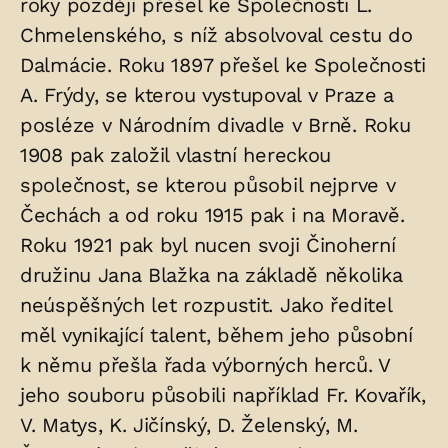
roky později přešel ke Společnosti L.
hrobu:
Chmelenského, s níž absolvoval cestu do
Dalmácie. Roku 1897 přešel ke Společnosti
A. Frýdy, se kterou vystupoval v Praze a
posléze v Národním divadle v Brně. Roku
1908 pak založil vlastní hereckou
společnost, se kterou působil nejprve v
Čechách a od roku 1915 pak i na Moravě.
Roku 1921 pak byl nucen svoji Činoherní
družinu Jana Blažka na základě několika
neúspěšných let rozpustit. Jako ředitel
měl vynikající talent, během jeho působní
k němu přešla řada výborných herců. V
jeho souboru působili například Fr. Kovařík,
V. Matys, K. Jičínský, D. Želenský, M.