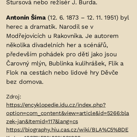
Štursová nebo režisér J. Burda.
Antonín Šíma
(12. 6. 1873 – 12. 11. 1951) byl
herec a dramatik. Narodil se v
Modřejovicích u Rakovníka. Je autorem
několika divadelních her a scénářů,
především pohádek pro děti jako jsou
Čarovný mlýn, Bublinka kulihrášek, Flik a
Flok na cestách nebo lidové hry Děvče
bez domova.
Zdroje:
Zdroj:
https://encyklopedie.idu.cz/index.php?
option=com_content&view=article&id=5266:bla
zek-jan&Itemid=117&lang=cs
https://biography.hiu.cas.cz/wiki/BLA%C5%BDE