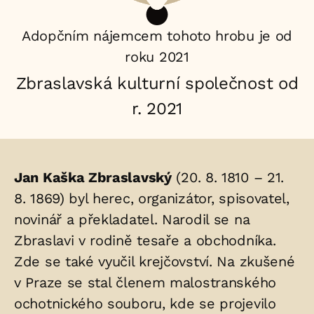
Adopčním nájemcem tohoto hrobu je od
roku 2021
Zbraslavská kulturní společnost od
r. 2021
Životopis
Jan Kaška Zbraslavský
(20. 8. 1810 – 21.
osoby/osob
8. 1869) byl herec, organizátor, spisovatel,
novinář a překladatel. Narodil se na
uložených
Zbraslavi v rodině tesaře a obchodníka.
v
Zde se také vyučil krejčovství. Na zkušené
hrobu:
v Praze se stal členem malostranského
ochotnického souboru, kde se projevilo