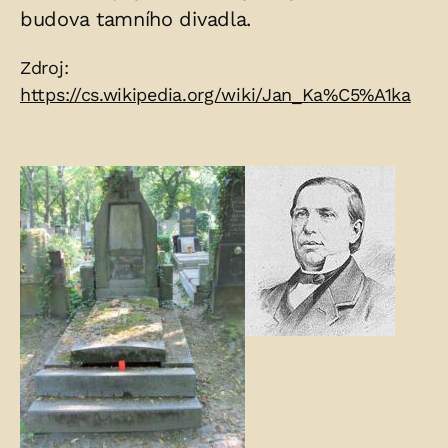
budova tamního divadla.
Zdroje:
Zdroj:
https://cs.wikipedia.org/wiki/Jan_Ka%C5%A1ka
Fotogalerie: