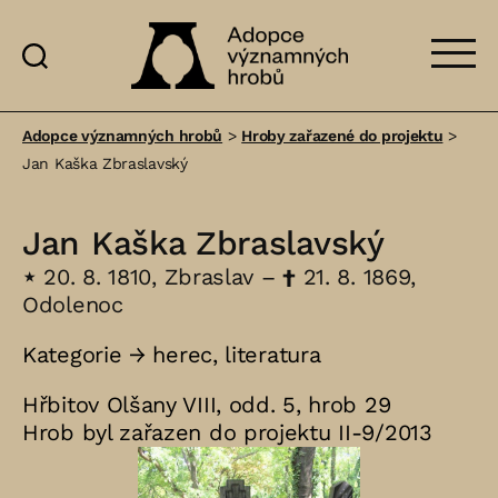
Adopce
významných
Adopce významných hrobů
>
Hroby zařazené do projektu
>
hrobů
Jan Kaška Zbraslavský
Jan Kaška Zbraslavský
⋆
20. 8. 1810, Zbraslav –
†
21. 8. 1869,
Odolenoc
Kategorie →
herec
,
literatura
Hřbitov Olšany VIII, odd. 5, hrob 29
Hrob byl zařazen do projektu II-9/2013