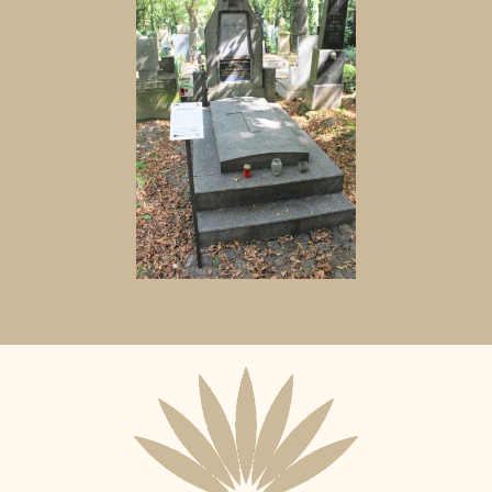
Aktuální
adopční
nájemce: