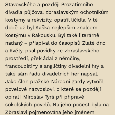
Stavovského a později Prozatímního
divadla půjčoval zbraslavským ochotníkům
kostýmy a rekvizity, opatřil líčidla. V té
době už byl Kaška nejlepším znalcem
kostýmů v Rakousku. Byl také literárně
nadaný – přispíval do časopisů Zlaté dno
a Květy, psal povídky ze zbraslavského
prostředí, překládal z němčiny,
francouzštiny a angličtiny divadelní hry a
také sám řadu divadelních her napsal.
Jako člen pražské Národní gardy vytvořil
povelové názvosloví, o které se později
opíral i Miroslav Tyrš při přípravě
sokolských povelů. Na jeho počest byla na
Zbraslavi pojmenována jeho jménem