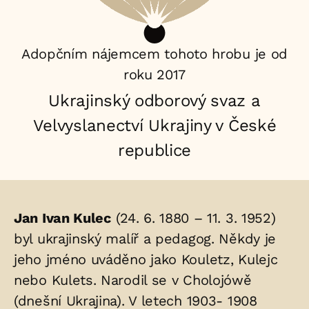
Adopčním nájemcem tohoto hrobu je od
roku 2017
Ukrajinský odborový svaz a
Velvyslanectví Ukrajiny v České
republice
Životopis
Jan Ivan Kulec
(24. 6. 1880 – 11. 3. 1952)
osoby/osob
byl ukrajinský malíř a pedagog. Někdy je
jeho jméno uváděno jako Kouletz, Kulejc
uložených
nebo Kulets. Narodil se v Cholojówě
v
(dnešní Ukrajina). V letech 1903- 1908
hrobu: