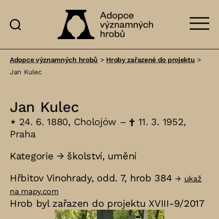
Adopce
významných
Adopce významných hrobů
>
Hroby zařazené do projektu
>
hrobů
Jan Kulec
Jan Kulec
⋆
24. 6. 1880, Cholojów –
†
11. 3. 1952,
Praha
Kategorie →
školství
,
umění
Hřbitov Vinohrady, odd. 7, hrob 384
→
ukaž
na mapy.com
Hrob byl zařazen do projektu XVIII-9/2017