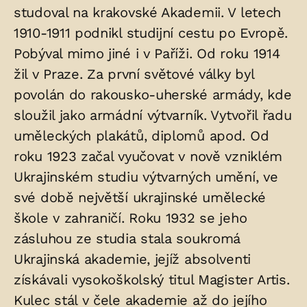
studoval na krakovské Akademii. V letech
1910-1911 podnikl studijní cestu po Evropě.
Pobýval mimo jiné i v Paříži. Od roku 1914
žil v Praze. Za první světové války byl
povolán do rakousko-uherské armády, kde
sloužil jako armádní výtvarník. Vytvořil řadu
uměleckých plakátů, diplomů apod. Od
roku 1923 začal vyučovat v nově vzniklém
Ukrajinském studiu výtvarných umění, ve
své době největší ukrajinské umělecké
škole v zahraničí. Roku 1932 se jeho
zásluhou ze studia stala soukromá
Ukrajinská akademie, jejíž absolventi
získávali vysokoškolský titul Magister Artis.
Kulec stál v čele akademie až do jejího