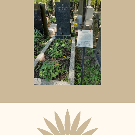
Aktuální
adopční
nájemce: