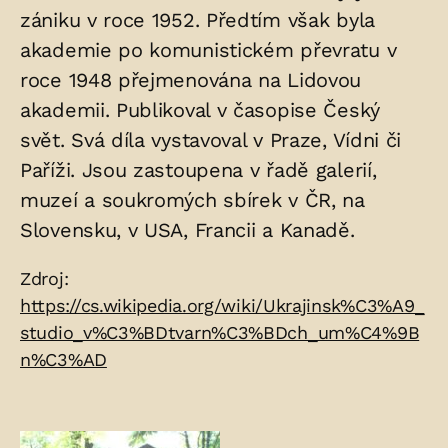
zániku v roce 1952. Předtím však byla
akademie po komunistickém převratu v
roce 1948 přejmenována na Lidovou
akademii. Publikoval v časopise Český
svět. Svá díla vystavoval v Praze, Vídni či
Paříži. Jsou zastoupena v řadě galerií,
muzeí a soukromých sbírek v ČR, na
Slovensku, v USA, Francii a Kanadě.
Zdroje:
Zdroj:
https://cs.wikipedia.org/wiki/Ukrajinsk%C3%A9_
studio_v%C3%BDtvarn%C3%BDch_um%C4%9B
n%C3%AD
Fotogalerie: