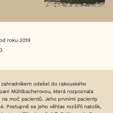
od roku 2019
o
ní zahradníkem odešel do rakouského
u paní Mühlbacherovou, která rozpoznala
 na moč pacientů. Jeho prvními pacienty
é. Postupně se jeho věhlas rozšířil natolik,