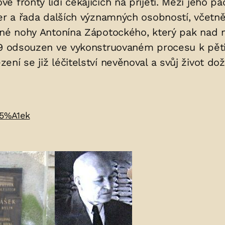
fronty lidí čekajících na přijetí. Mezi jeho paci
ter a řada dalších významných osobností, včet
ené nohy Antonína Zápotockého, který pak nad 
59 odsouzen ve vykonstruovaném procesu k pěti
ní se již léčitelství nevěnoval a svůj život do
C5%A1ek