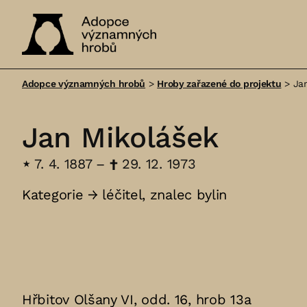
Adopce
významných
Adopce významných hrobů
>
Hroby zařazené do projektu
>
Ja
hrobů
Jan Mikolášek
⋆
7. 4. 1887 –
†
29. 12. 1973
Kategorie →
léčitel
,
znalec bylin
Hřbitov Olšany VI, odd. 16, hrob 13a