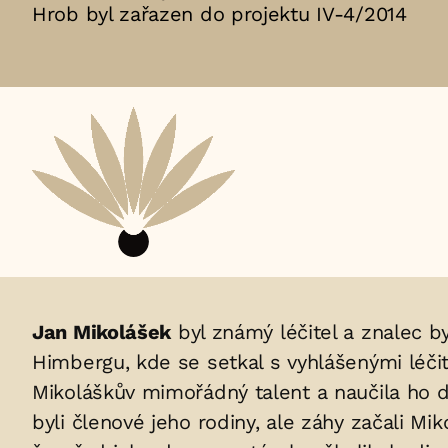
Hrob byl zařazen do projektu IV-4/2014
Aktuální
adopční
nájemce:
Životopis
Jan Mikolášek
byl známý léčitel a znalec b
Himbergu, kde se setkal s vyhlášenými léči
osoby/osob
Mikoláškův mimořádný talent a naučila ho 
uložených
byli členové jeho rodiny, ale záhy začali Mik