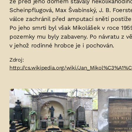
že před jeho domem stávaly několikahodinové 
v
Scheinpflugová, Max Švabinský, J. B. Foers
hrobu:
válce zachránil před amputací snětí postiž
Po jeho smrti byl však Mikolášek v roce 19
pozemky mu byly zabaveny. Po návratu z věze
v jehož rodinné hrobce je i pochován.
Zdroje:
Zdroj:
http://cs.wikipedia.org/wiki/Jan_Mikol%C3%A1%
Fotogalerie: