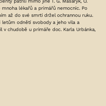
enty patřili mimo jiné T. G. Masaryk, O.
ně mnoha lékařů a primářů nemocnic. Po
ním až do své smrti držel ochrannou ruku.
 letům odnětí svobody a jeho vila a
žil v chudobě u primáře doc. Karla Urbánka,