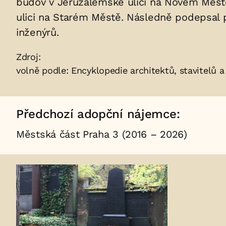
budov v Jeruzalémské ulici na Novém Městě
v
ulici na Starém Městě. Následně podepsal pr
hrobu:
inženýrů.
Zdroje:
Zdroj:
volně podle: Encyklopedie architektů, stavitelů
Předchozí adopční nájemce:
Městská část Praha 3 (2016 – 2026)
Fotogalerie: