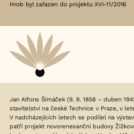
Hrob byl zařazen do projektu XVI-11/2016
Aktuální
adopční
nájemce:
Životopis
Jan Alfons Šimáček (9. 9. 1858 – duben 1942)
stavitelství na české Technice v Praze, v let
osoby/osob
V nadcházejících letech se podílel na výsta
uložených
patří projekt novorenesanční budovy Žižkov