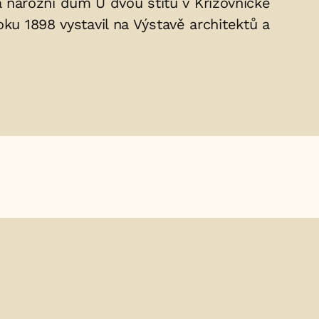
 nárožní dům U dvou štítů v Křižovnické
ku 1898 vystavil na Výstavě architektů a