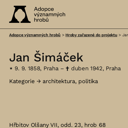
Adopce
významných
Adopce významných hrobů
>
Hroby zařazené do projektu
>
Ja
hrobů
Jan Šimáček
⋆
9. 9. 1858, Praha –
†
duben 1942, Praha
Kategorie →
architektura
,
politika
Hřbitov Olšany VII, odd. 23, hrob 68