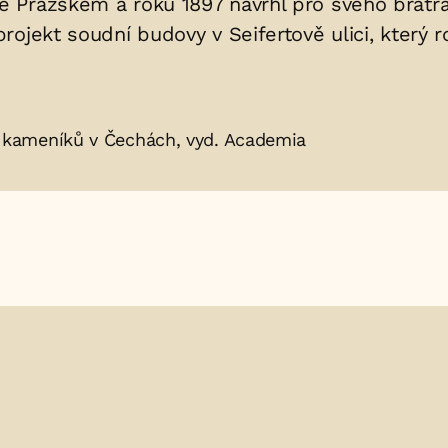
 Pražském a roku 1897 navrhl pro svého bratra
ojekt soudní budovy v Seifertově ulici, který ro
 a kameníků v Čechách, vyd. Academia