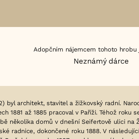
Adopčním nájemcem tohoto hrobu j
Neznámý dárce
 byl architekt, stavitel a žižkovský radní. Naro
ech 1881 až 1885 pracoval v Paříži. Téhož roku se
vbě několika domů v dnešní Seifertově ulici na 
ské radnice, dokončené roku 1888. V následujíc