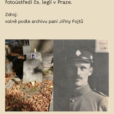
fotoústředí čs. legií v Praze.
Zdroje:
Zdroj:
volně podle archivu paní Jiřiny Fojtů
Fotogalerie: