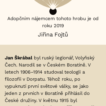
Adopčním nájemcem tohoto hrobu je od
roku 2019
Jiřina Fojtů
Životopis
Jan Škrábal
byl ruský legionář, Volyňský
osoby/osob
Čech. Narodil se v Českém Boratíně. V
letech 1906–1914 studoval teologii a
uložených
filozofii v Dorpatu. Téhož roku, po
v
vypuknutí první světové války, se jako
hrobu:
jeden z prvních v Boratíně přihlásil do
České družiny. V květnu 1915 byl