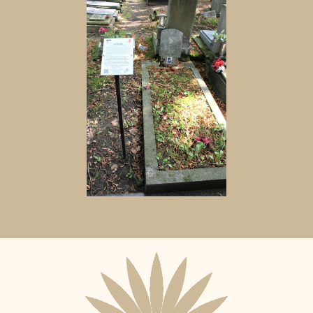
Aktuální
adopční
nájemce: