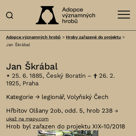
Adopce
významných
Adopce významných hrobů
>
Hroby zařazené do projektu
>
hrobů
Jan Škrábal
Jan Škrábal
⋆
25. 6. 1885, Český Boratín –
†
26. 2.
1925, Praha
Kategorie →
legionář
,
Volyňský Čech
Hřbitov Olšany 2ob, odd. 5, hrob 238
→
ukaž na mapy.com
Hrob byl zařazen do projektu XIX-10/2018