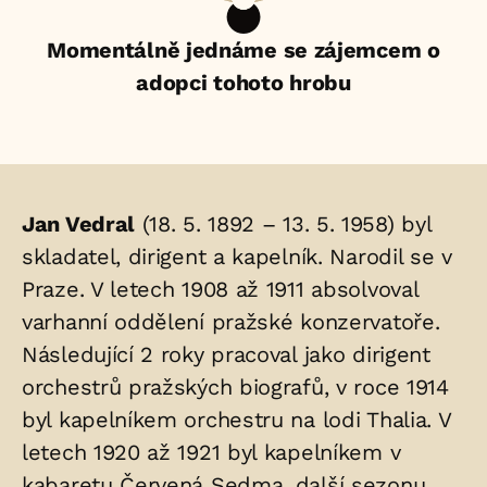
Momentálně jednáme se zájemcem o
adopci tohoto hrobu
Životopis
Jan Vedral
(18. 5. 1892 – 13. 5. 1958) byl
osoby/osob
skladatel, dirigent a kapelník. Narodil se v
Praze. V letech 1908 až 1911 absolvoval
uložených
varhanní oddělení pražské konzervatoře.
v
Následující 2 roky pracoval jako dirigent
hrobu:
orchestrů pražských biografů, v roce 1914
byl kapelníkem orchestru na lodi Thalia. V
letech 1920 až 1921 byl kapelníkem v
kabaretu Červená Sedma, další sezonu