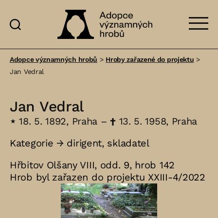
Adopce
významných
Adopce významných hrobů
>
Hroby zařazené do projektu
>
hrobů
Jan Vedral
Jan Vedral
⋆
18. 5. 1892, Praha –
†
13. 5. 1958, Praha
Kategorie →
dirigent
,
skladatel
Hřbitov Olšany VIII, odd. 9, hrob 142
Hrob byl zařazen do projektu XXIII-4/2022