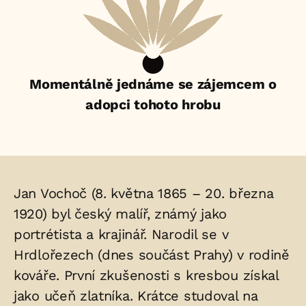
Momentálně jednáme se zájemcem o
adopci tohoto hrobu
Životopis
Jan Vochoč (8. května 1865 – 20. března
osoby/osob
1920) byl český malíř, známý jako
portrétista a krajinář. Narodil se v
uložených
Hrdlořezech (dnes součást Prahy) v rodině
v
kováře. První zkušenosti s kresbou získal
hrobu:
jako učeň zlatníka. Krátce studoval na