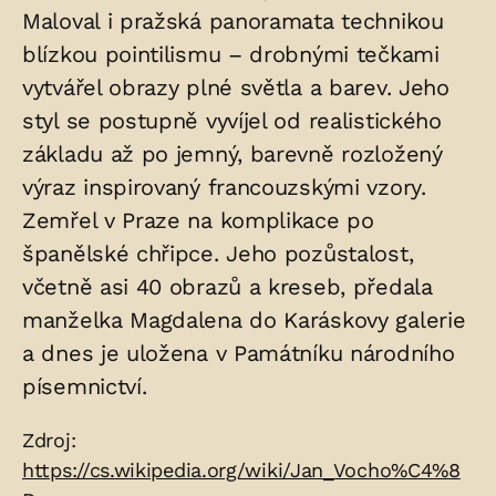
Maloval i pražská panoramata technikou
blízkou pointilismu – drobnými tečkami
vytvářel obrazy plné světla a barev. Jeho
styl se postupně vyvíjel od realistického
základu až po jemný, barevně rozložený
výraz inspirovaný francouzskými vzory.
Zemřel v Praze na komplikace po
španělské chřipce. Jeho pozůstalost,
včetně asi 40 obrazů a kreseb, předala
manželka Magdalena do Karáskovy galerie
a dnes je uložena v Památníku národního
písemnictví.
Zdroje:
Zdroj:
https://cs.wikipedia.org/wiki/Jan_Vocho%C4%8