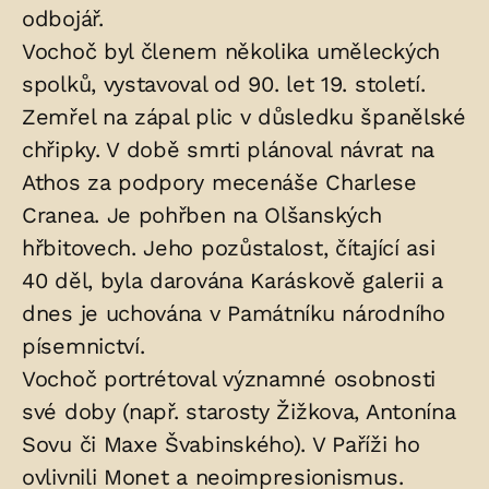
odbojář.
Vochoč byl členem několika uměleckých
spolků, vystavoval od 90. let 19. století.
Zemřel na zápal plic v důsledku španělské
chřipky. V době smrti plánoval návrat na
Athos za podpory mecenáše Charlese
Cranea. Je pohřben na Olšanských
hřbitovech. Jeho pozůstalost, čítající asi
40 děl, byla darována Karáskově galerii a
dnes je uchována v Památníku národního
písemnictví.
Vochoč portrétoval významné osobnosti
své doby (např. starosty Žižkova, Antonína
Sovu či Maxe Švabinského). V Paříži ho
ovlivnili Monet a neoimpresionismus.