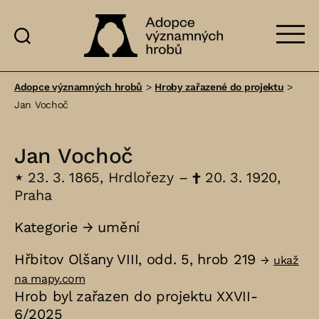
Adopce
významných
Adopce významných hrobů
>
Hroby zařazené do projektu
>
hrobů
Jan Vochoč
Jan Vochoč
⋆
23. 3. 1865, Hrdlořezy –
†
20. 3. 1920,
Praha
Kategorie →
umění
Hřbitov Olšany VIII, odd. 5, hrob 219
→
ukaž
na mapy.com
Hrob byl zařazen do projektu XXVII-
6/2025