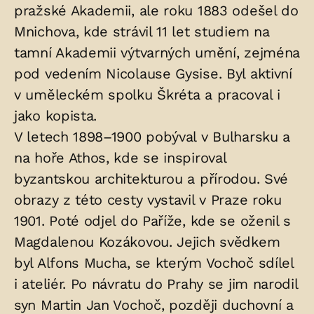
pražské Akademii, ale roku 1883 odešel do
Mnichova, kde strávil 11 let studiem na
tamní Akademii výtvarných umění, zejména
pod vedením Nicolause Gysise. Byl aktivní
v uměleckém spolku Škréta a pracoval i
jako kopista.
V letech 1898–1900 pobýval v Bulharsku a
na hoře Athos, kde se inspiroval
byzantskou architekturou a přírodou. Své
obrazy z této cesty vystavil v Praze roku
1901. Poté odjel do Paříže, kde se oženil s
Magdalenou Kozákovou. Jejich svědkem
byl Alfons Mucha, se kterým Vochoč sdílel
i ateliér. Po návratu do Prahy se jim narodil
syn Martin Jan Vochoč, později duchovní a