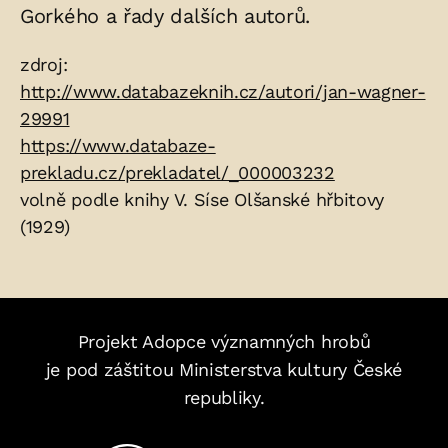
Gorkého a řady dalších autorů.
Zdroje:
zdroj:
http://www.databazeknih.cz/autori/jan-wagner-
29991
https://www.databaze-
prekladu.cz/prekladatel/_000003232
volně podle knihy V. Síse Olšanské hřbitovy
(1929)
Projekt Adopce významných hrobů
je pod záštitou Ministerstva kultury České
republiky.