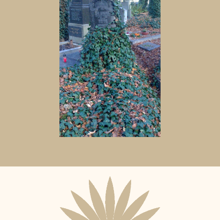
Aktuální
adopční
nájemce: