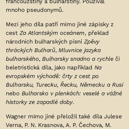
francouzštiny a bulharštiny. Používal
mnoho pseudonymů.
Mezi jeho díla patří mimo jiné zápisky z
cest
Za Atlantským oceánem
, překlad
národních bulharských písní
Zpěvy
thráckých Bulharů
,
Mluvnice jazyka
bulharského
,
Bulharsky snadno a rychle
či
beletristická díla, jako například
Na
evropském východě: črty z cest po
Bulharsku, Turecku, Řecku, Německu a Rusi
nebo
Bulharsko v plenkách: veselé a vážné
historky ze zapadlé doby
.
Wagner mimo jiné přeložil také díla Julese
Verna, P. N. Krasnova, A. P. Čechova, M.