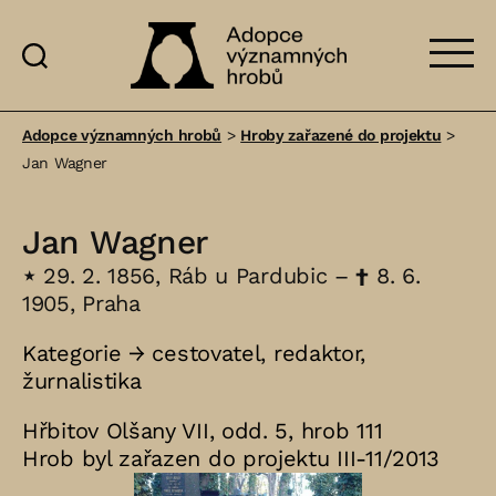
Adopce
významných
Adopce významných hrobů
>
Hroby zařazené do projektu
>
hrobů
Jan Wagner
Jan Wagner
⋆
29. 2. 1856, Ráb u Pardubic –
†
8. 6.
1905, Praha
Kategorie →
cestovatel
,
redaktor
,
žurnalistika
Hřbitov Olšany VII, odd. 5, hrob 111
Hrob byl zařazen do projektu III-11/2013