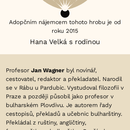
Adopčním nájemcem tohoto hrobu je od
roku 2015
Hana Velká s rodinou
Životopis
Profesor
Jan Wagner
byl novinář,
osoby/osob
cestovatel, redaktor a překladatel. Narodil
se v Rábu u Pardubic. Vystudoval filozofii v
uložených
Praze a později působil jako profesor v
v
bulharském Plovdivu. Je autorem řady
hrobu:
cestopisů, překladů a učebnic bulharštiny.
Překládal z ruštiny, angličtiny,