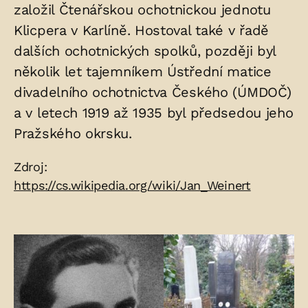
založil Čtenářskou ochotnickou jednotu
Klicpera v Karlíně. Hostoval také v řadě
dalších ochotnických spolků, později byl
několik let tajemníkem Ústřední matice
divadelního ochotnictva Českého (ÚMDOČ)
a v letech 1919 až 1935 byl předsedou jeho
Pražského okrsku.
Zdroje:
Zdroj:
https://cs.wikipedia.org/wiki/Jan_Weinert
Fotogalerie: