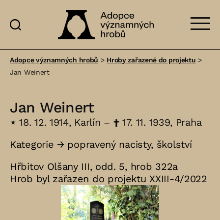
Adopce
významných
Adopce významných hrobů
>
Hroby zařazené do projektu
>
hrobů
Jan Weinert
Jan Weinert
⋆
18. 12. 1914, Karlín –
†
17. 11. 1939, Praha
Kategorie →
popravený nacisty
,
školství
Hřbitov Olšany III, odd. 5, hrob 322a
Hrob byl zařazen do projektu XXIII-4/2022