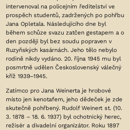
intervenoval na policejním ředitelství ve
prospěch studentů, zadržených po pohřbu
Jana Opletala. Následujícího dne byl
během schůze svazu zatčen gestapem a o
den později byl bez soudu popraven v
Ruzyňských kasárnách. Jeho tělo nebylo
rodině nikdy vydáno. 20. října 1945 mu byl
posmrtně udělen Československý válečný
kříž 1939–1945.
Zatímco pro Jana Weinerta je hrobové
místo jen kenotafem, jeho dědeček je zde
skutečně pohřbený. Rudolf Weinert st. (10.
3. 1878 – 18. 6. 1937) byl ochotnický herec,
režisér a divadelní organizátor. Roku 1897