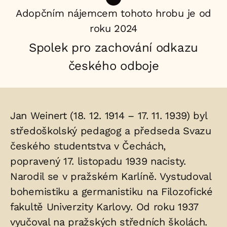
Adopčním nájemcem tohoto hrobu je od
roku 2024
Spolek pro zachování odkazu
českého odboje
Životopis
Jan Weinert (18. 12. 1914 – 17. 11. 1939) byl
osoby/osob
středoškolský pedagog a předseda Svazu
českého studentstva v Čechách,
uložených
popravený 17. listopadu 1939 nacisty.
v
Narodil se v pražském Karlíně. Vystudoval
hrobu:
bohemistiku a germanistiku na Filozofické
fakultě Univerzity Karlovy. Od roku 1937
vyučoval na pražských středních školách.