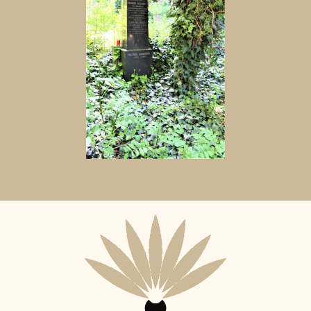
Aktuální
adopční
nájemce: