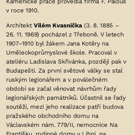
Kamenické práce provedla firma F. Palouš
v roce 1910.
Architekt
Vilém Kvasnička
(3. 8. 1885 –
26. 11. 1969) pocházel z Třeboně. V letech
1907–1910 byl žákem Jana Kotěry na
Uměleckoprůmyslové škole. Pracoval v
ateliéru Ladislava Skřivánka, později pak v
Budapešti. Za první světové války se stal
ruským legionářem a v poválečném
období se začal věnovat návrhům řady
legionářských památníků. Účastnil se řady
soutěží, mezi jeho realizace patří budova
pražského obchodního domu na
Václavském nám. 779/II, nemocnice Na
Františku, rodinné domy v Libni, na