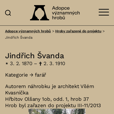
Adopce
významných
Adopce významných hrobů
>
Hroby zařazené do projektu
>
hrobů
Jindřich Švanda
Jindřich Švanda
⋆
3. 2. 1870 –
†
2. 3. 1910
Kategorie →
farář
Autorem náhrobku je architekt Vilém
Kvasnička
Hřbitov Olšany 1ob, odd. 1, hrob 37
Hrob byl zařazen do projektu III-11/2013