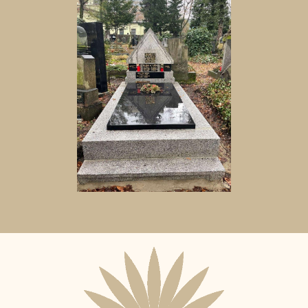
Aktuální
adopční
nájemce: