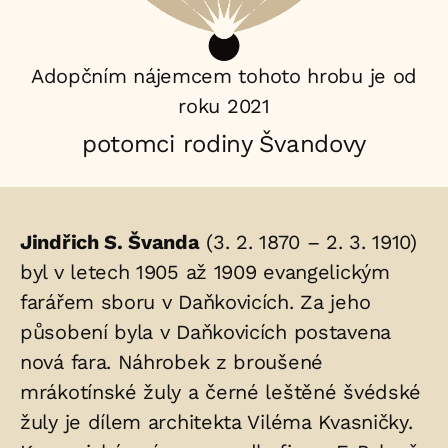
Adopčním nájemcem tohoto hrobu je od
roku 2021
potomci rodiny Švandovy
Životopis
Jindřich S. Švanda
(3. 2. 1870 – 2. 3. 1910)
osoby/osob
byl v letech 1905 až 1909 evangelickým
farářem sboru v Daňkovicích. Za jeho
uložených
působení byla v Daňkovicích postavena
v
nová fara. Náhrobek z broušené
hrobu:
mrákotínské žuly a černé leštěné švédské
žuly je dílem architekta Viléma Kvasničky.