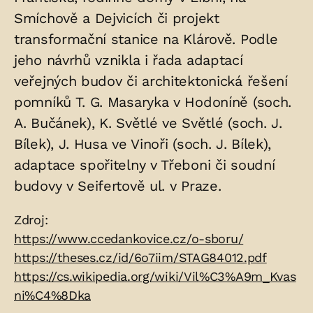
Smíchově a Dejvicích či projekt
transformační stanice na Klárově. Podle
jeho návrhů vznikla i řada adaptací
veřejných budov či architektonická řešení
pomníků T. G. Masaryka v Hodoníně (soch.
A. Bučánek), K. Světlé ve Světlé (soch. J.
Bílek), J. Husa ve Vinoři (soch. J. Bílek),
adaptace spořitelny v Třeboni či soudní
budovy v Seifertově ul. v Praze.
Zdroje:
Zdroj:
https://www.ccedankovice.cz/o-sboru/
https://theses.cz/id/6o7iim/STAG84012.pdf
https://cs.wikipedia.org/wiki/Vil%C3%A9m_Kvas
ni%C4%8Dka