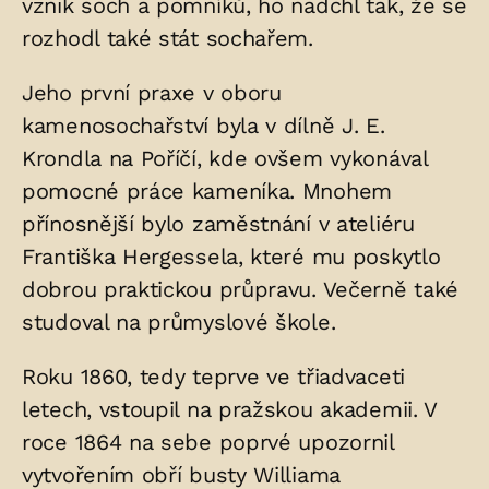
vznik soch a pomníků, ho nadchl tak, že se
rozhodl také stát sochařem.
Jeho první praxe v oboru
kamenosochařství byla v dílně J. E.
Krondla na Poříčí, kde ovšem vykonával
pomocné práce kameníka. Mnohem
přínosnější bylo zaměstnání v ateliéru
Františka Hergessela, které mu poskytlo
dobrou praktickou průpravu. Večerně také
studoval na průmyslové škole.
Roku 1860, tedy teprve ve třiadvaceti
letech, vstoupil na pražskou akademii. V
roce 1864 na sebe poprvé upozornil
vytvořením obří busty Williama