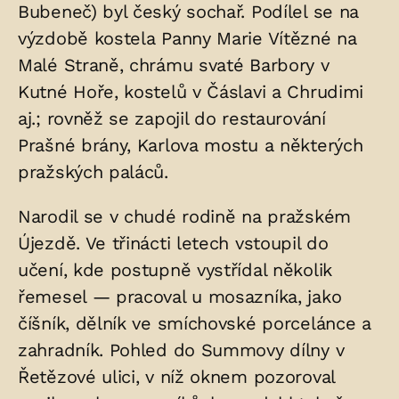
Bubeneč) byl český sochař. Podílel se na
uložených
výzdobě kostela Panny Marie Vítězné na
v
Malé Straně, chrámu svaté Barbory v
hrobu:
Kutné Hoře, kostelů v Čáslavi a Chrudimi
aj.; rovněž se zapojil do restaurování
Prašné brány, Karlova mostu a některých
pražských paláců.
Narodil se v chudé rodině na pražském
Újezdě. Ve třinácti letech vstoupil do
učení, kde postupně vystřídal několik
řemesel — pracoval u mosazníka, jako
číšník, dělník ve smíchovské porcelánce a
zahradník. Pohled do Summovy dílny v
Řetězové ulici, v níž oknem pozoroval