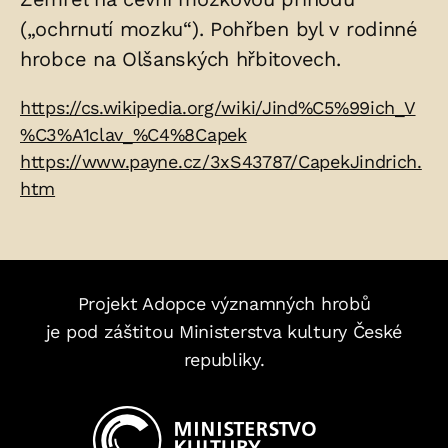
(„ochrnutí mozku“). Pohřben byl v rodinné
hrobce na Olšanských hřbitovech.
Zdroje:
https://cs.wikipedia.org/wiki/Jind%C5%99ich_V
%C3%A1clav_%C4%8Capek
https://www.payne.cz/3xS43787/CapekJindrich.
htm
Projekt Adopce významných hrobů
je pod záštitou Ministerstva kultury České
republiky.