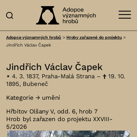
Adopce
významných
Adopce významných hrobů
>
Hroby zařazené do projektu
>
hrobů
Jindřich Václav Čapek
Jindřich Václav Čapek
⋆
4. 3. 1837, Praha-Malá Strana –
†
19. 10.
1895, Bubeneč
Kategorie →
umění
Hřbitov Olšany V, odd. 6, hrob 7
Hrob byl zařazen do projektu XXVIII-
5/2026