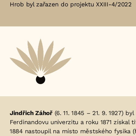
Hrob byl zařazen do projektu XXIII-4/2022
Životopis
Jindřich Záhoř
(6. 11. 1845 – 21. 9. 1927) by
Ferdinandovu univerzitu a roku 1871 získal 
osoby/osob
1884 nastoupil na místo městského fysika 