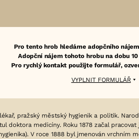
Pro tento hrob hledáme adopčního nájem
Adopční nájem tohoto hrobu na dobu 10 l
Pro rychlý kontakt použijte formulář, ozv
VYPLNIT FORMULÁŘ
l lékař, pražský městský hygienik a politik. Narod
titul doktora medicíny. Roku 1878 začal pracovat
(hygienika). V roce 1888 byl jmenován vrchním