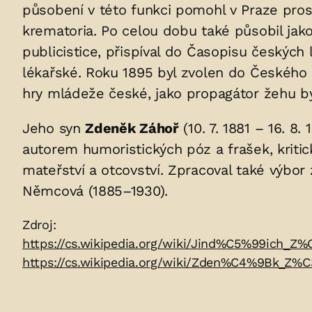
uložených
působení v této funkci pomohl v Praze prosa
krematoria. Po celou dobu také působil jak
v
publicistice, přispíval do Časopisu českýc
hrobu:
lékařské. Roku 1895 byl zvolen do Českého
hry mládeže české, jako propagátor žehu by
Jeho syn
Zdeněk Záhoř
(10. 7. 1881 – 16. 8.
autorem humoristických póz a frašek, kritick
mateřství a otcovství. Zpracoval také výb
Němcová (1885–1930).
Zdroje:
Zdroj:
https://cs.wikipedia.org/wiki/Jind%C5%99ich_
https://cs.wikipedia.org/wiki/Zden%C4%9Bk_Z