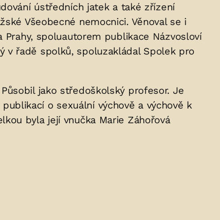
dování ústředních jatek a také zřízení
ažské Všeobecné nemocnici. Věnoval se i
ta Prahy, spoluautorem publikace Názvosloví
 v řadě spolků, spoluzakládal Spolek pro
ik. Působil jako středoškolský profesor. Je
é publikací o sexuální výchově a výchově k
kou byla její vnučka Marie Záhořová