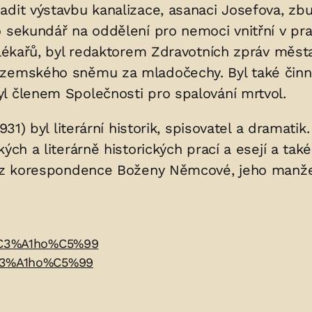
dit výstavbu kanalizace, asanaci Josefova, zbu
o sekundář na oddělení pro nemoci vnitřní v pr
h lékařů, byl redaktorem Zdravotních zpráv měs
 zemského sněmu za mladočechy. Byl také činný
l členem Společnosti pro spalování mrtvol.
 1931) byl literární historik, spisovatel a dramat
ých a literárně historických prací a esejí a tak
or z korespondence Boženy Němcové, jeho manžel
Z%C3%A1ho%C5%99
%C3%A1ho%C5%99