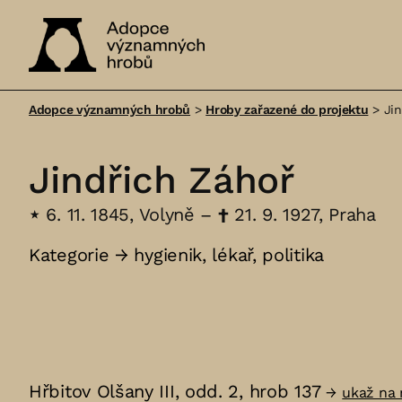
Adopce
významných
Adopce významných hrobů
>
Hroby zařazené do projektu
>
Ji
hrobů
Jindřich Záhoř
⋆
6. 11. 1845, Volyně –
†
21. 9. 1927, Praha
Kategorie →
hygienik
,
lékař
,
politika
Hřbitov Olšany III, odd. 2, hrob 137
→
ukaž na