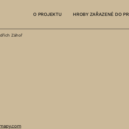
O PROJEKTU
HROBY ZAŘAZENÉ DO P
ndřich Záhoř
 mapy.com