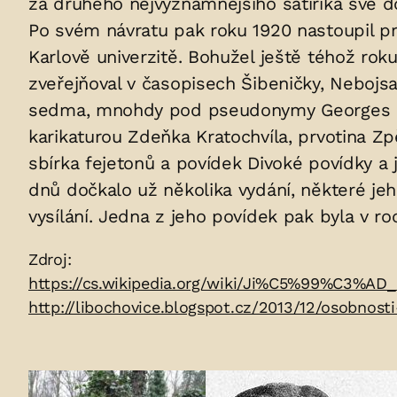
za druhého nejvýznamnějšího satirika své do
uložených
Po svém návratu pak roku 1920 nastoupil pr
v
Karlově univerzitě. Bohužel ještě téhož ro
zveřejňoval v časopisech Šibeničky, Nebojs
hrobu:
sedma, mnohdy pod pseudonymy Georges Dalm
karikaturou Zdeňka Kratochvíla, prvotina Zpě
sbírka fejetonů a povídek Divoké povídky a 
dnů dočkalo už několika vydání, některé je
vysílání. Jedna z jeho povídek pak byla v r
Zdroje:
Zdroj:
https://cs.wikipedia.org/wiki/Ji%C5%99%C3%AD_
http://libochovice.blogspot.cz/2013/12/osobnost
Fotogalerie: