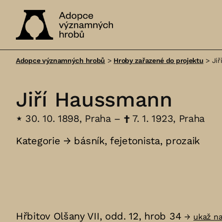
Adopce
významných
Adopce významných hrobů
>
Hroby zařazené do projektu
>
Ji
hrobů
Jiří Haussmann
⋆
30. 10. 1898, Praha –
†
7. 1. 1923, Praha
Kategorie →
básník
,
fejetonista
,
prozaik
Hřbitov Olšany VII, odd. 12, hrob 34
→
ukaž n