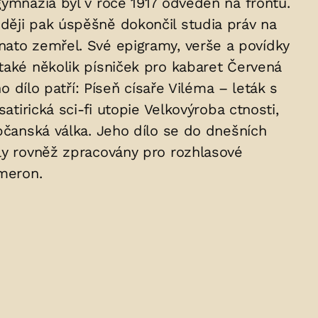
gymnázia byl v roce 1917 odveden na frontu.
ději pak úspěšně dokončil studia práv na
nato zemřel. Své epigramy, verše a povídky
také několik písniček pro kabaret Červená
ílo patří: Píseň císaře Viléma – leták s
atirická sci-fi utopie Velkovýroba ctnosti,
Občanská válka. Jeho dílo se do dnešních
yly rovněž zpracovány pro rozhlasové
ameron.