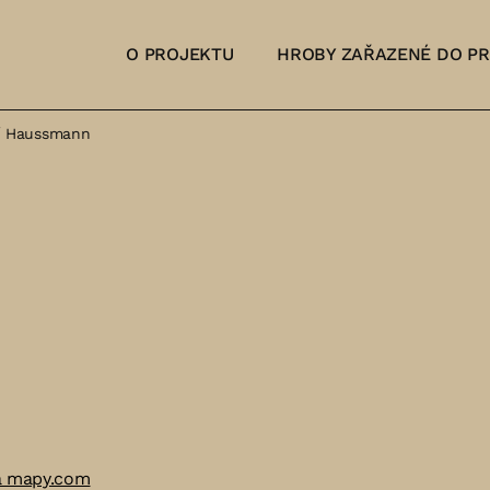
O PROJEKTU
HROBY ZAŘAZENÉ DO P
ří Haussmann
a mapy.com