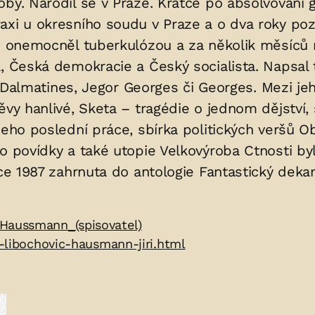
by. Narodil se v Praze. Krátce po absolvování 
axi u okresního soudu v Praze a o dva roky poz
ku onemocněl tuberkulózou a za několik měsíců 
a, Česká demokracie a Český socialista. Napsal 
atines, Jegor Georges či Georges. Mezi jeho d
vy hanlivé, Sketa – tragédie o jednom dějství, s
jeho poslední práce, sbírka politických veršů 
ho povídky a také utopie Velkovýroba Ctnosti b
oce 1987 zahrnuta do antologie Fantastický dek
Haussmann_(spisovatel)
i-libochovic-hausmann-jiri.html