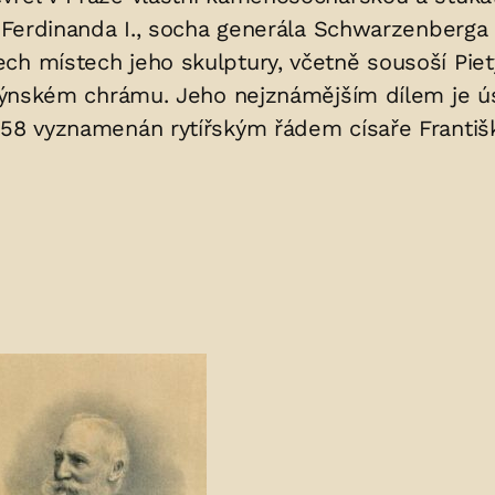
ře Ferdinanda I., socha generála Schwarzenberg
ech místech jeho skulptury, včetně sousoší Pi
 v Týnském chrámu. Jeho nejznámějším dílem j
858 vyznamenán rytířským řádem císaře Františ