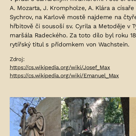
A. Mozarta, J. Krompholze, A. Klára a císa
Sychrov, na Karlově mostě najdeme na čtyř
hřbitově či sousoší sv. Cyrila a Metoděje
maršála Radeckého. Za toto dílo byl roku 1
rytířský titul s přídomkem von Wachstein.
Zdroje:
Zdroj:
https://cs.wikipedia.org/wiki/Josef_Max
https://cs.wikipedia.org/wiki/Emanuel_Max
Fotogalerie: