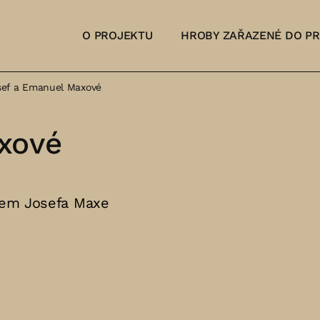
O PROJEKTU
HROBY ZAŘAZENÉ DO P
sef a Emanuel Maxové
xové
ílem Josefa Maxe