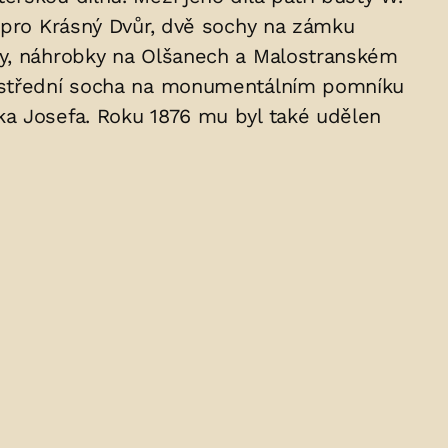
a pro Krásný Dvůr, dvě sochy na zámku
ety, náhrobky na Olšanech a Malostranském
e ústřední socha na monumentálním pomníku
ka Josefa. Roku 1876 mu byl také udělen