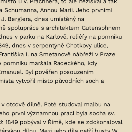
ísto u V. Prachnera, to ale nezískal a tak
efa Schumanna, Annou Marií. Jeho prvními
 J. Berglera, dnes umístěný na
etně spolupráce s architektem Gutensohnem
dnes v parku na Karlově, reliéfy na pomníku
849, dnes v serpentýně Chotkovy ulice,
rantiška I. na Smetanově nábřeží v Praze
adě pomníku maršála Radeckého, kdy
m Emanuel. Byl pověřen posouzením
místa vytvořil místo původních soch a
ví v otcově dílně. Poté studoval malbu na
Jeho první významnou prací byla socha sv.
až 1849 pobýval v Římě, kde se zdokonaloval
rskou dílnu. Mezi jeho díla patří busty W.