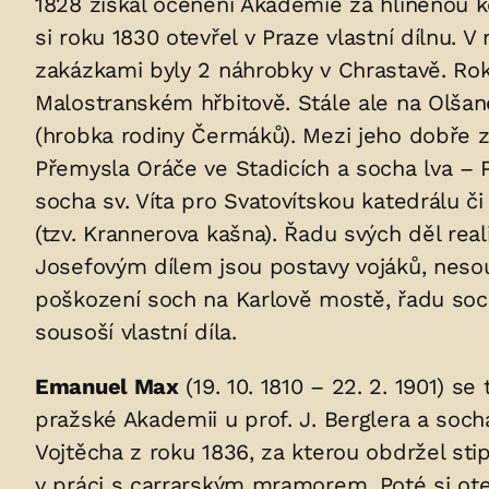
1828 získal ocenění Akademie za hliněnou ko
v
si roku 1830 otevřel v Praze vlastní dílnu.
hrobu:
zakázkami byly 2 náhrobky v Chrastavě. Rok
Malostranském hřbitově. Stále ale na Olša
(hrobka rodiny Čermáků). Mezi jeho dobře z
Přemysla Oráče ve Stadicích a socha lva – 
socha sv. Víta pro Svatovítskou katedrálu 
(tzv. Krannerova kašna). Řadu svých děl re
Josefovým dílem jsou postavy vojáků, nesou
poškození soch na Karlově mostě, řadu soch 
sousoší vlastní díla.
Emanuel Max
(19. 10. 1810 – 22. 2. 1901) s
pražské Akademii u prof. J. Berglera a soch
Vojtěcha z roku 1836, za kterou obdržel st
v práci s carrarským mramorem. Poté si otev