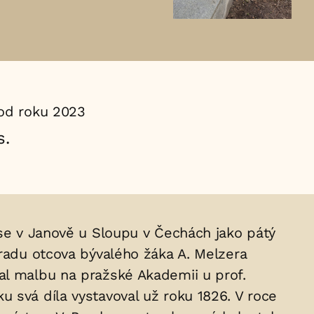
od roku 2023
s.
 se v Janově u Sloupu v Čechách jako pátý
 radu otcova bývalého žáka A. Melzera
al malbu na pražské Akademii u prof.
 svá díla vystavoval už roku 1826. V roce