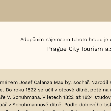
Adopčním nájemcem tohoto hrobu je 
Prague City Tourism a.
ým jménem Josef Calanza Max byl sochař. Narodil
. Do roku 1822 se učil v otcově dílně, poté na
áře V. Schuhmana. V letech 1822 až 1824 studov
zbář v Schuhmannově dílně. Podle dobového tisku