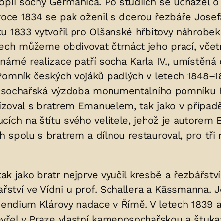
pii sochy Germanica. Po studiích se ucházel o m
 V roce 1834 se pak oženil s dcerou řezbáře Jos
u 1833 vytvořil pro Olšanské hřbitovy náhrobek
nech můžeme obdivovat čtrnáct jeho prací, vč
námé realizace patří socha Karla IV., umístěná 
Pomník českých vojáků padlých v letech 1848–1
či sochařská výzdoba monumentálního pomníku F
alizoval s bratrem Emanuelem, tak jako v příp
cích na štítu svého velitele, jehož je autore
spolu s bratrem a dílnou restauroval, pro tři 
e tak jako bratr nejprve vyučil kresbě a řezbářst
ařství ve Vídni u prof. Schallera a Kässmanna. 
ipendium Klárovy nadace v Římě. V letech 1839 
řel v Praze vlastní kamenosochařskou a štukaté