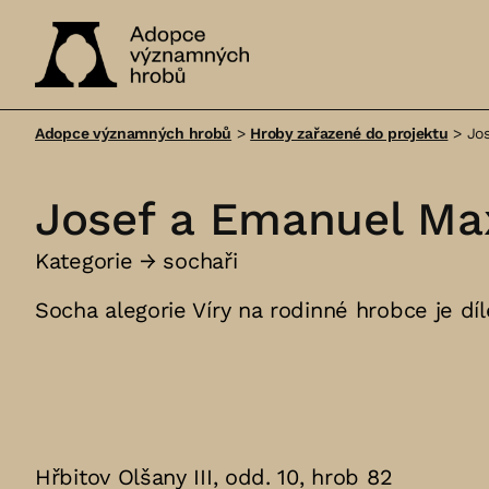
Adopce
významných
Adopce významných hrobů
>
Hroby zařazené do projektu
>
Jo
hrobů
Josef a Emanuel Ma
Kategorie →
sochaři
Socha alegorie Víry na rodinné hrobce je d
Hřbitov Olšany III, odd. 10, hrob 82