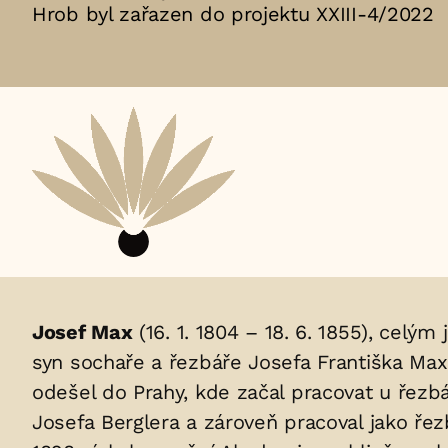
Hrob byl zařazen do projektu XXIII-4/2022
Aktuální
adopční
nájemce:
Životopis
Josef Max
(16. 1. 1804 – 18. 6. 1855), cel
syn sochaře a řezbáře Josefa Františka Maxe
osoby/osob
odešel do Prahy, kde začal pracovat u řezb
uložených
Josefa Berglera a zároveň pracoval jako ře