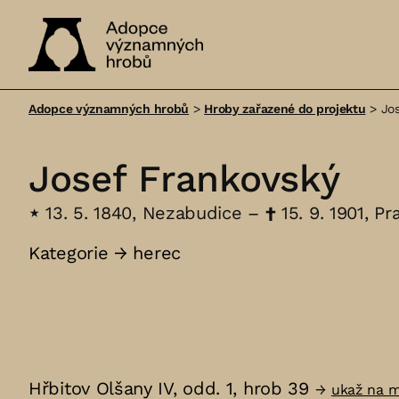
Adopce
významných
Adopce významných hrobů
>
Hroby zařazené do projektu
>
Jo
hrobů
Josef Frankovský
⋆
13. 5. 1840, Nezabudice –
†
15. 9. 1901, Pr
Kategorie →
herec
Hřbitov Olšany IV, odd. 1, hrob 39
→
ukaž na 