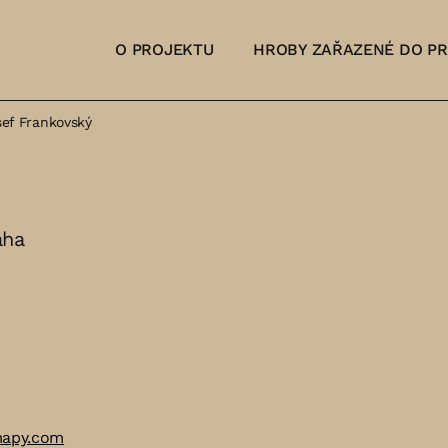
O PROJEKTU
HROBY ZAŘAZENÉ DO P
sef Frankovský
aha
mapy.com