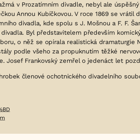
gažmá v Prozatímním divadle, nebyl ale úspěšn
ečkou Annou Kubíčkovou. V roce 1869 se vrátil d
mního divadla, kde spolu s J. Mošnou a F. F. Š
 divadla. Byl představitelem především komický
uboru, o něž se opírala realistická dramaturgi
stály podle všeho za propuknutím těžké nervov
e. Josef Frankovský zemřel o jedenáct let pozděj
náhrobek členové ochotnického divadelního sou
3%BD
tm