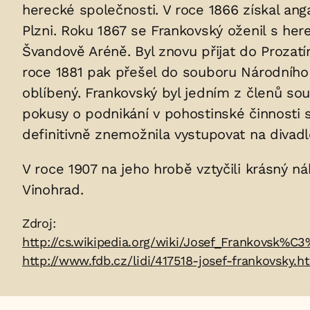
uložených
herecké společnosti. V roce 1866 získal an
Plzni. Roku 1867 se Frankovský oženil s her
v
Švandově Aréně. Byl znovu přijat do Prozatí
hrobu:
roce 1881 pak přešel do souboru Národního
oblíbený. Frankovský byl jedním z členů so
pokusy o podnikání v pohostinské činnosti 
definitivně znemožnila vystupovat na divadl
V roce 1907 na jeho hrobě vztyčili krásný 
Vinohrad.
Zdroje:
Zdroj:
http://cs.wikipedia.org/wiki/Josef_Frankovsk%C
http://www.fdb.cz/lidi/417518-josef-frankovsky.h