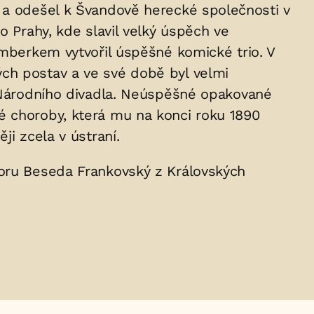
ý a odešel k Švandově herecké společnosti v
o Prahy, kde slavil velký úspěch ve
amberkem vytvořil úspěšné komické trio. V
ch postav a ve své době byl velmi
e Národního divadla. Neúspěšné opakované
é choroby, která mu na konci roku 1890
i zcela v ústraní.
boru Beseda Frankovský z Královských