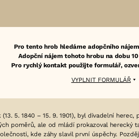
Pro tento hrob hledáme adopčního nájem
Adopční nájem tohoto hrobu na dobu 10 l
Pro rychlý kontakt použijte formulář, ozv
VYPLNIT FORMULÁŘ
k
(13. 5. 1840 – 15. 9. 1901), byl divadelní herec,
ch poměrů, ale od mládí prokazoval herecký tale
olečnosti, kde záhy slavil první úspěchy. Pozdě