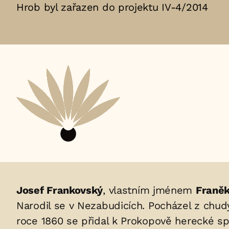
Hrob byl zařazen do projektu IV-4/2014
Životopis
Josef Frankovský
, vlastním jménem
Franě
Narodil se v Nezabudicích. Pocházel z chudý
osoby/osob
roce 1860 se přidal k Prokopově herecké sp