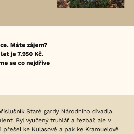
ce. Máte zájem?
et je 7.950 Kč.
eme se co nejdříve
 příslušník Staré gardy Národního divadla.
nt. Byl vyučený truhlář a řezbář, ale v
ji přešel ke Kulasově a pak ke Kramuelově