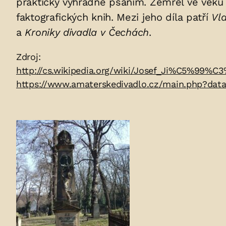
prakticky výhradně psaním. Zemřel ve věku 3
v
faktografických knih. Mezi jeho díla patří
Vla
hrobu:
a
Kroniky divadla v Čechách
.
Zdroje:
Zdroj:
http://cs.wikipedia.org/wiki/Josef_Ji%C5%99
https://www.amaterskedivadlo.cz/main.php?dat
Fotogalerie: