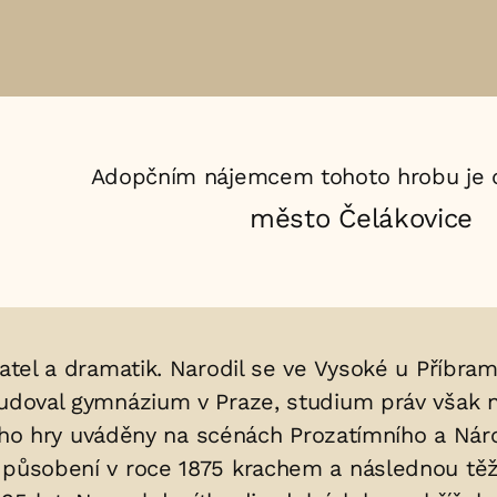
Adopčním nájemcem tohoto hrobu je 
město Čelákovice
atel a dramatik. Narodil se ve Vysoké u Příbram
tudoval gymnázium v Praze, studium práv však n
 jeho hry uváděny na scénách Prozatímního a Nár
 působení v roce 1875 krachem a následnou těžk