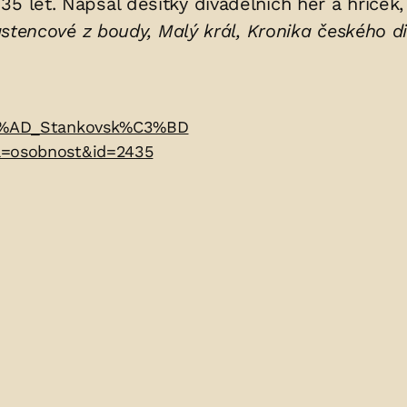
5 let. Napsal desítky divadelních her a hříček, 
stencové z boudy, Malý král, Kronika českého di
%C3%AD_Stankovsk%C3%BD
a=osobnost&id=2435