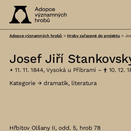
Adopce
významných
Adopce významných hrobů
>
Hroby zařazené do projektu
>
Jos
hrobů
Josef Jiří Stankovsk
⋆
11. 11. 1844, Vysoká u Příbrami –
†
10. 12. 1
Kategorie →
dramatik
,
literatura
Hřbitov Olšany II, odd. 5, hrob 78