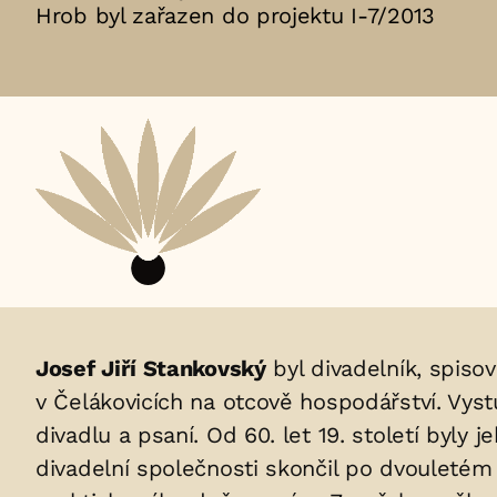
Hrob byl zařazen do projektu I-7/2013
Aktuální
adopční
nájemce:
Životopis
Josef Jiří Stankovský
byl divadelník, spisov
v Čelákovicích na otcově hospodářství. Vys
osoby/osob
divadlu a psaní. Od 60. let 19. století byly
uložených
divadelní společnosti skončil po dvouletém