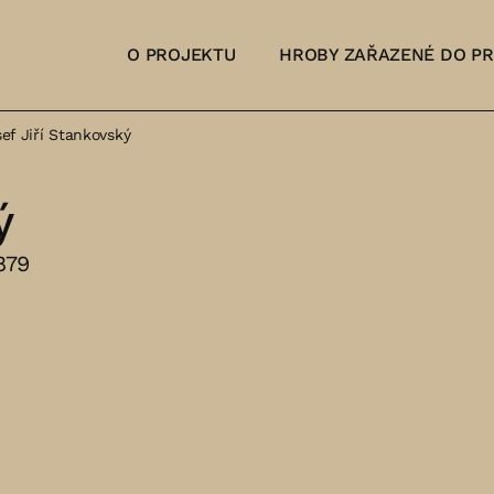
O PROJEKTU
HROBY ZAŘAZENÉ DO P
ef Jiří Stankovský
ý
879