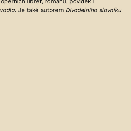
operních libret, románů, povídek i
vadla.
Je také autorem
Divadelního slovníku