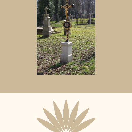
Aktuální
adopční
nájemce: