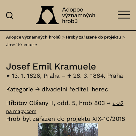
Adopce
významných
Adopce významných hrobů
>
Hroby zařazené do projektu
>
hrobů
Josef Kramuele
Josef Emil Kramuele
⋆
13. 1. 1826, Praha –
†
28. 3. 1884, Praha
Kategorie →
divadelní ředitel
,
herec
Hřbitov Olšany II, odd. 5, hrob 803
→
ukaž
na mapy.com
Hrob byl zařazen do projektu XIX-10/2018